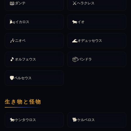
📖
⚔️
ダンテ
ヘラクレス
🌬️
🐄
イカロス
イオ
🎶
🌊
ニオベ
オデュッセウス
🎵
📦
オルフェウス
パンドラ
🛡️
ペルセウス
生き物と怪物
🐎
🐕
ケンタウロス
ケルベロス