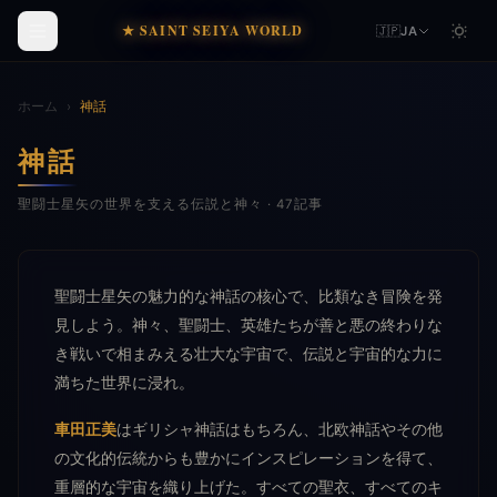
★ SAINT SEIYA WORLD
🇯🇵
JA
ホーム
›
神話
神話
聖闘士星矢の世界を支える伝説と神々 · 47記事
聖闘士星矢の魅力的な神話の核心で、比類なき冒険を発
見しよう。神々、聖闘士、英雄たちが善と悪の終わりな
き戦いで相まみえる壮大な宇宙で、伝説と宇宙的な力に
満ちた世界に浸れ。
車田正美
はギリシャ神話はもちろん、北欧神話やその他
の文化的伝統からも豊かにインスピレーションを得て、
重層的な宇宙を織り上げた。すべての聖衣、すべてのキ