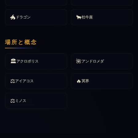
🐲
🐂
ドラゴン
牡牛座
場所と概念
🏛️
🌺
アクロポリス
アンドロメダ
⚖️
🔥
アイアコス
冥界
⚖️
ミノス