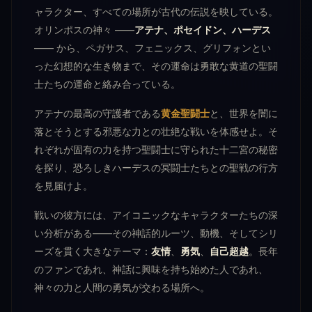
ャラクター、すべての場所が古代の伝説を映している。
オリンポスの神々 ――
アテナ、ポセイドン、ハーデス
―― から、ペガサス、フェニックス、グリフォンとい
った幻想的な生き物まで、その運命は勇敢な黄道の聖闘
士たちの運命と絡み合っている。
アテナの最高の守護者である
黄金聖闘士
と、世界を闇に
落とそうとする邪悪な力との壮絶な戦いを体感せよ。そ
れぞれが固有の力を持つ聖闘士に守られた十二宮の秘密
を探り、恐ろしきハーデスの冥闘士たちとの聖戦の行方
を見届けよ。
戦いの彼方には、アイコニックなキャラクターたちの深
い分析がある――その神話的ルーツ、動機、そしてシリ
ーズを貫く大きなテーマ：
友情
、
勇気
、
自己超越
。長年
のファンであれ、神話に興味を持ち始めた人であれ、
神々の力と人間の勇気が交わる場所へ。