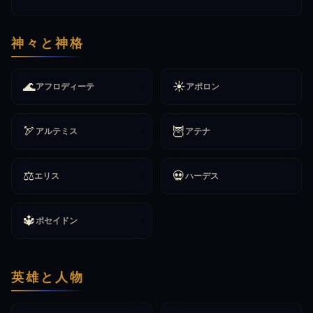
神々と神格
🌊
☀️
アフロディーテ
アポロン
🏹
🦉
アルテミス
アテナ
⚖️
💀
エリス
ハーデス
🔱
ポセイドン
英雄と人物