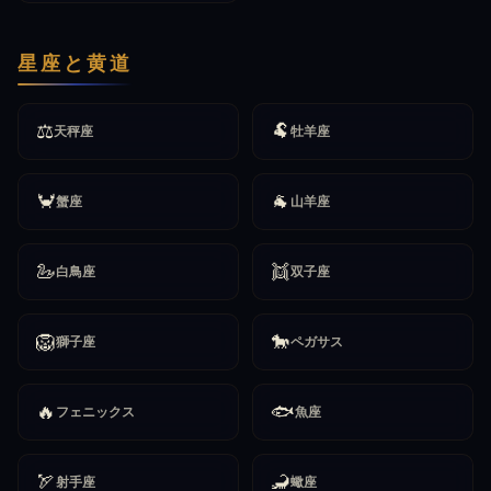
星座と黄道
⚖️
🐏
天秤座
牡羊座
🦀
🐐
蟹座
山羊座
🦢
👯
白鳥座
双子座
🦁
🐎
獅子座
ペガサス
🔥
🐟
フェニックス
魚座
🏹
🦂
射手座
蠍座