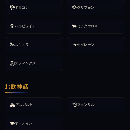
🐉
🦅
ドラゴン
グリフォン
🦅
🐂
ハルピュイア
ミノタウロス
🐍
🎶
スキュラ
セイレーン
🦁
スフィンクス
北欧神話
🏔️
🐺
アスガルド
フェンリル
👁️
オーディン