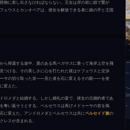
怪物に差し出さなければならない。王女は岸の岩に鎖で繋が
フェウスとカシオペアは、彼女を解放できる者に娘の手と王国
から帰還する途中、翼のある馬
ペガサス
に乗って海岸上空を飛
見つける。その美しさに心を打たれた彼はケフェウスと交渉
ーサの切り取った首——見た者を石に変えるその眼——を使
に変えた。
ドロメダと結婚する。しかし婚礼の宴で、彼女の元婚約者であ
を奪い返そうとする。ペルセウスは再びメドゥーサの首を掲
石に変えた。アンドロメダとペルセウスは共に
ペルセイド族
の
クレスが含まれる。