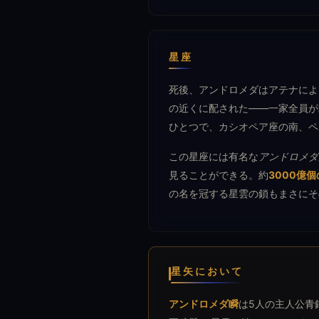
星座
死後、アンドロメダはアテナによ
の近くに配された——一家全員が
ひとつで、カシオペア座の南、ペ
この星座には有名な
アンドロメダ
見ることができる。約
3000億
の名を冠する星雲の鎖もまさにそ
星矢において
アンドロメダ瞬
は5人の主人公青