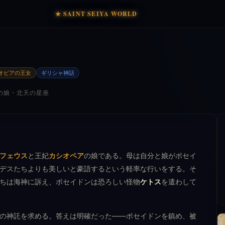
★ SAINT SEIYA WORLD
オピアの王女
ギリシャ神話
の娘・北天の星座
フェウス
と王妃
カシオペア
の娘である。母は自分と娘がポセイ
デスたちよりも美しいと豪語するという軽率な行いをする。そ
ちは海神に訴え、ポセイドンは恐ろしい怪物
ケトス
を遣わして
の神託を求める。答えは明確だった——ポセイドンを鎮め、被