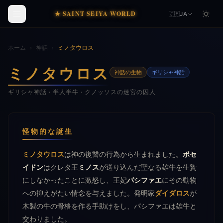
★ SAINT SEIYA WORLD
🇯🇵
JA
ホーム
›
神話
›
ミノタウロス
ミノタウロス
神話の生物
ギリシャ神話
ギリシャ神話 · 半人半牛 · クノッソスの迷宮の囚人
怪物的な誕生
ミノタウロス
は神の復讐の行為から生まれました。
ポセ
イドン
はクレタ王
ミノス
が送り込んだ聖なる雄牛を生贄
にしなかったことに激怒し、王妃
パシファエ
にその動物
への抑えがたい情念を与えました。発明家
ダイダロス
が
木製の牛の骨格を作る手助けをし、パシファエは雄牛と
交わりました。