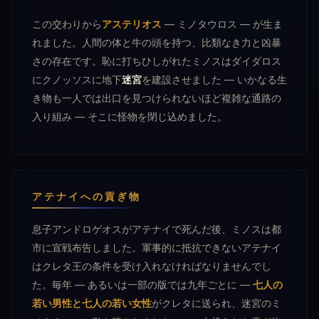
この交わりから
アステリオス
— ミノタウロス — が生ま
れました。人間の体と牛の頭を持つ、比類なき力と凶暴
さの存在です。恥に打ちひしがれたミノスはダイダロス
にクノッソスに地下
迷宮
を建設させました — いかなる生
き物も一人では出口を見つけられないほど複雑な通路の
入り組み — そこに怪物を閉じ込めました。
アテナイへの貢ぎ物
息子アンドロゲオスがアテナイで死んだ後、ミノスは都
市に宣戦布告しました。軍事的に抵抗できないアテナイ
はクレタ王の条件を受け入れなければなりませんでし
た。毎年 — あるいは一部の版では九年ごとに —
七人の
若い男性と七人の若い女性
がクレタに送られ、迷宮のミ