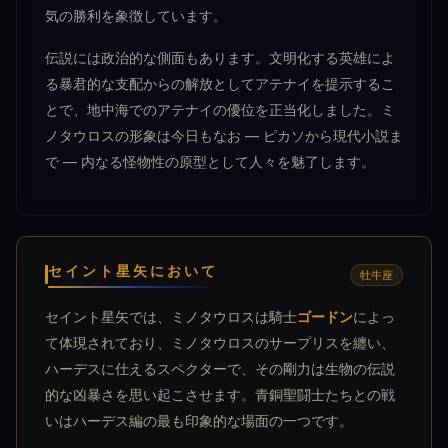
気の勝利を象徴しています。
伝説には政治的な側面もあります。文明化する英雄によ
る暴君的な支配からの解放としてアテナイを提示するこ
とで、地中海でのアテナイの優位を正当化しました。ミ
ノタウロスの形象は今日もなお — ピカソから現代小説ま
で — 内なる怪物性の原型として人々を魅了します。
セイント星矢において
牡牛座
セイント星矢では、ミノタウロスは騎士
ゴードン
によっ
て体現されており、ミノタウロスのサープリスを纏い、
ハーデスに仕えるスペクターで、その剛力は生物の伝説
的な凶暴さを思い起こさせます。青銅聖闘士たちとの戦
いはハーデス編の最も印象的な場面の一つです。