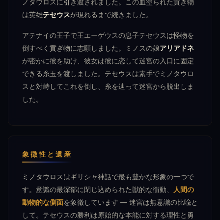
ノタウロスに引き渡されました。この血塗られた貢ぎ物
は英雄
テセウス
が現れるまで続きました。
アテナイの王子で王エーゲウスの息子テセウスは怪物を
倒すべく貢ぎ物に志願しました。ミノスの娘
アリアドネ
が密かに彼を助け、彼女は彼に恋して迷宮の入口に固定
できる糸玉を渡しました。テセウスは素手でミノタウロ
スと対峙してこれを倒し、糸を辿って迷宮から脱出しま
した。
象徴性と遺産
ミノタウロスはギリシャ神話で最も豊かな形象の一つで
す。意識の最深部に閉じ込められた獣的な衝動、
人間の
動物的な側面
を象徴しています — 迷宮は無意識の比喩と
して。テセウスの勝利は原始的な本能に対する理性と勇