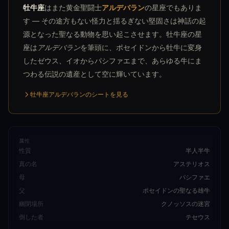
牡牛座
はまた黄金聖闘士
アルデバラン
の星座でもありま
す — その途方もない怪力と揺るぎない堅固さは神話の起
源となった聖なる動物を思い起こさせます。牡牛座の星
座は
アルデバラン
を筆頭に、ポセイドンから牡牛に変身
したゼウス、イオからパシファエまで、あらゆる牛にま
つわる伝説の遺産として空に輝いています。
牡牛座アルデバランのシートを見る
属性
性質
半人半牛
真の名
アステリオス
母
パシファエ
父
ポセイドンの聖なる雄牛
幽閉場所
クノッソスの迷宮
倒した者
テセウス