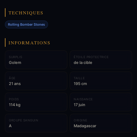
TECHNIQUES
Rolling Bomber Stones
INFORMATIONS
SURPLIS
ÉTOILE PROTECTRICE
Golem
de la cible
ÂGE
TAILLE
21 ans
195 cm
POIDS
NAISSANCE
114 kg
17 juin
GROUPE SANGUIN
ORIGINE
A
Madagascar