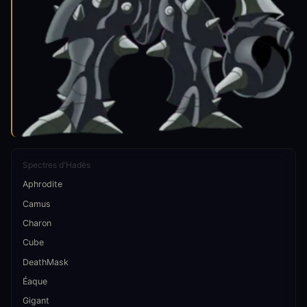
Spectres d'Hadès
Aphrodite
Camus
Charon
Cube
DeathMask
Éaque
Gigant