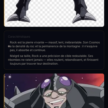
Caractéristiques
Rock est la pierre vivante — massif, lent, inébranlable. Son Cosmos
a la densité du roc et la permanence de la montagne : il n'esquive
pas, il absorbe et continue.
Malgré sa taille, Rock a une précision de cible redoutable. Ses
bombes ne ratent jamais — elles roulent, rebondissent, et finissent
toujours par trouver leur destination.