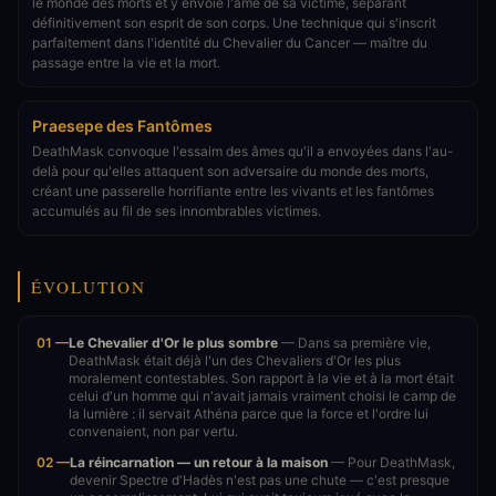
le monde des morts et y envoie l'âme de sa victime, séparant
définitivement son esprit de son corps. Une technique qui s'inscrit
parfaitement dans l'identité du Chevalier du Cancer — maître du
passage entre la vie et la mort.
Praesepe des Fantômes
DeathMask convoque l'essaim des âmes qu'il a envoyées dans l'au-
delà pour qu'elles attaquent son adversaire du monde des morts,
créant une passerelle horrifiante entre les vivants et les fantômes
accumulés au fil de ses innombrables victimes.
ÉVOLUTION
01 —
Le Chevalier d'Or le plus sombre
— Dans sa première vie,
DeathMask était déjà l'un des Chevaliers d'Or les plus
moralement contestables. Son rapport à la vie et à la mort était
celui d'un homme qui n'avait jamais vraiment choisi le camp de
la lumière : il servait Athéna parce que la force et l'ordre lui
convenaient, non par vertu.
02 —
La réincarnation — un retour à la maison
— Pour DeathMask,
devenir Spectre d'Hadès n'est pas une chute — c'est presque