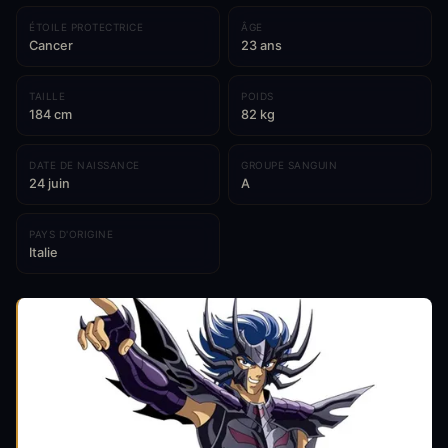
ÉTOILE PROTECTRICE
ÂGE
Cancer
23 ans
TAILLE
POIDS
184 cm
82 kg
DATE DE NAISSANCE
GROUPE SANGUIN
24 juin
A
PAYS D'ORIGINE
Italie