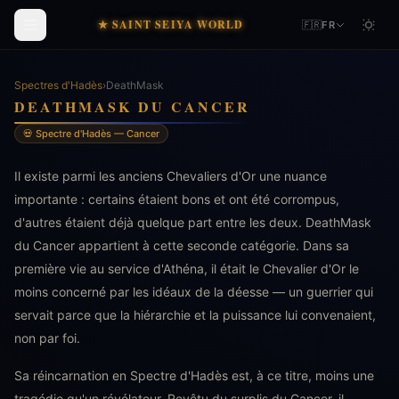
★ SAINT SEIYA WORLD
🇫🇷
FR
Spectres d'Hadès
›
DeathMask
DEATHMASK DU CANCER
💀 Spectre d'Hadès — Cancer
Il existe parmi les anciens Chevaliers d'Or une nuance
importante : certains étaient bons et ont été corrompus,
d'autres étaient déjà quelque part entre les deux. DeathMask
du Cancer appartient à cette seconde catégorie. Dans sa
première vie au service d'Athéna, il était le Chevalier d'Or le
moins concerné par les idéaux de la déesse — un guerrier qui
servait parce que la hiérarchie et la puissance lui convenaient,
non par foi.
Sa réincarnation en Spectre d'Hadès est, à ce titre, moins une
tragédie qu'un révélateur. Revêtu du surplis du Cancer, il