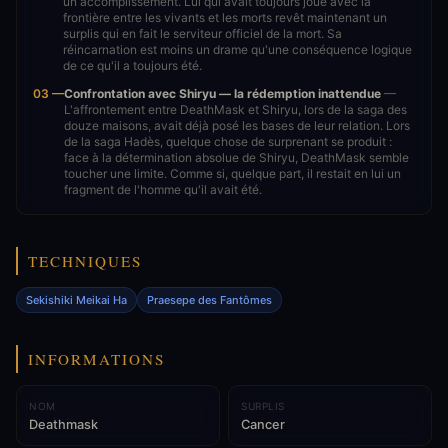
un accomplissement. Lui qui avait toujours joué avec la
frontière entre les vivants et les morts revêt maintenant un
surplis qui en fait le serviteur officiel de la mort. Sa
réincarnation est moins un drame qu'une conséquence logique
de ce qu'il a toujours été.
03 —
Confrontation avec Shiryu — la rédemption inattendue
—
L'affrontement entre DeathMask et Shiryu, lors de la saga des
douze maisons, avait déjà posé les bases de leur relation. Lors
de la saga Hadès, quelque chose de surprenant se produit :
face à la détermination absolue de Shiryu, DeathMask semble
toucher une limite. Comme si, quelque part, il restait en lui un
fragment de l'homme qu'il avait été.
TECHNIQUES
Sekishiki Meikai Ha
Praesepe des Fantômes
INFORMATIONS
NOM
SURPLIS
Deathmask
Cancer