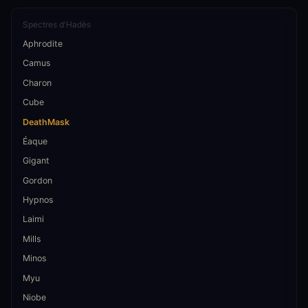
Spectres d'Hadès
Aphrodite
Camus
Charon
Cube
DeathMask
Éaque
Gigant
Gordon
Hypnos
Laimi
Mills
Minos
Myu
Niobe