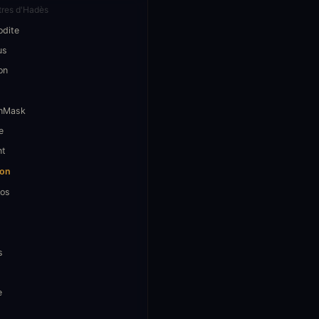
res d'Hadès
odite
us
on
hMask
e
nt
on
os
s
e