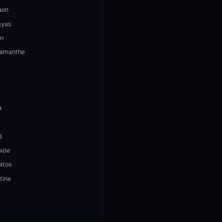
aon
gyas
n
amanthe
a
d
hide
atos
tine
s