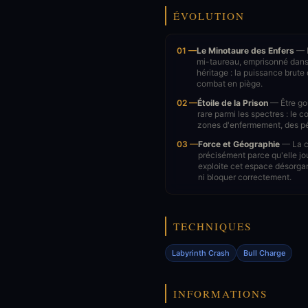
ÉVOLUTION
01 —
Le Minotaure des Enfers
— L
mi-taureau, emprisonné dans 
héritage : la puissance brute
combat en piège.
02 —
Étoile de la Prison
— Être gou
rare parmi les spectres : le
zones d'enfermement, des péri
03 —
Force et Géographie
— La co
précisément parce qu'elle jou
exploite cet espace désorgan
ni bloquer correctement.
TECHNIQUES
Labyrinth Crash
Bull Charge
INFORMATIONS