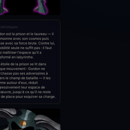
téristiques
on est la prison et le taureau — il
risonne avec son cosmos puis
se avec sa force brute. Contre lui,
obilité seule ne suffit pas : il faut
i maîtriser l'espace qu'il a
sformé en labyrinthe.
étoile de la prison se lit dans
que mouvement : Gordon ne
rchasse pas ses adversaires à
ers le champ de bataille — il les
rme autour d'eux, réduit
gressivement leur espace de
uvre, jusqu'à ce qu'il ne reste
 de place pour esquiver sa charge.