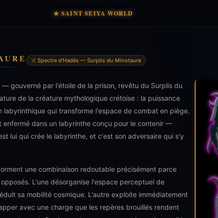
★ SAINT SEIYA WORLD
AURE
☠️ Spectre d'Hadès — Surplis du Minotaure
 — gouverné par l'étoile de la prison, revêtu du Surplis du
nature de la créature mythologique crétoise : la puissance
n labyrinthique qui transforme l'espace de combat en piège.
t enfermé dans un labyrinthe conçu pour le contenir —
t lui qui crée le labyrinthe, et c'est son adversaire qui s'y
 forment une combinaison redoutable précisément parce
es opposés. L'une désorganise l'espace perceptuel de
 réduit sa mobilité cosmique. L'autre exploite immédiatement
apper avec une charge que les repères brouillés rendent