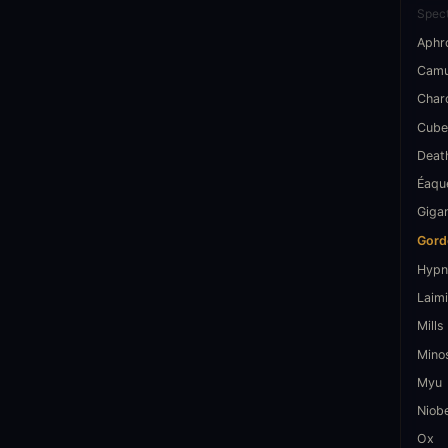
Spect
Aphr
Cam
Char
Cube
Deat
Éaqu
Giga
Gord
Hypn
Laimi
Mills
Mino
Myu
Niob
Ox