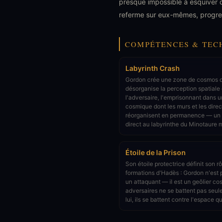
presque impossible à esquiver 
referme sur eux-mêmes, progress
COMPÉTENCES & TEC
Labyrinth Crash
Gordon crée une zone de cosmos 
désorganise la perception spatiale
l'adversaire, l'emprisonnant dans u
cosmique dont les murs et les direc
réorganisent en permanence — u
direct au labyrinthe du Minotaure 
Étoile de la Prison
Son étoile protectrice définit son r
formations d'Hadès : Gordon n'est
un attaquant — il est un geôlier c
adversaires ne se battent pas seu
lui, ils se battent contre l'espace qu