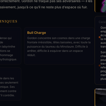
correctement. Gordon ne traque pas ses adversaires — il les
ivement, jusqu'à ce qu'il ne reste plus d'espace où fuir.
HNIQUES
Carac
Gord
emp
Bull Charge
écra
dense qui
Gordon concentre son cosmos dans une charge
la m
 de
frontale irrésistible, têtes baissées, avec toute la
auss
n labyrinthe
puissance du taureau du Minotaure. Difficile à
tran
tions se
arrêter, difficile à esquiver dans un espace
Son 
n hommage
réduit.
cha
mythologique.
pou
trav
refe
pro
manœ
ôle dans les
plus
 pas seulement
osmique. Ses
lement contre
'il contrôle.