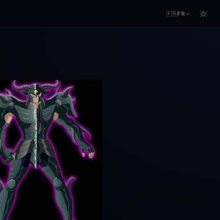
🇫🇷
FR