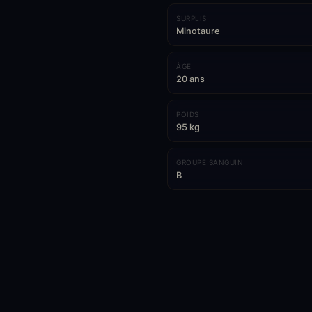
SURPLIS
Minotaure
ÂGE
20 ans
POIDS
95 kg
GROUPE SANGUIN
B