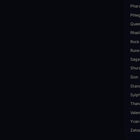
Phar
Phle
Quee
Rhad
Rock
Rune
Saga
Shur
Sion
Stan
Sylp
Than
Valen
Yvan
Zelo