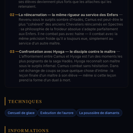
ses élèves deviennent plus forts que les attaches qui les
retenaient.
02 —
La réincarnation — la même rigueur au service des Enfers
—
Revenu sous le surplis sombre d'Hadès, Camus est peut-être le
plus "cohérent" des anciens Chevaliers réincarnés en Spectres
: sa philosophie de la froideur absolue s'adapte parfaitement
aux Enfers. Il ne combat pas avec haine — il combat avec la
même précision froide qu'il a toujours eue, simplement au
service d'un autre maître.
03 —
Confrontation avec Hyoga — le disciple contre le maître
—
L'affrontement entre Camus et Hyoga est l'un des moments les
plus poignants de la saga Hadès. Hyoga reconnaît son maître
sous le surplis infernal. Camus combat sans hésitation. Dans
cet échange de coups se joue quelque chose d'intime : la
leçon finale d'un maître à son élève — même si cette leçon
prend la forme d'un duel à mort.
TECHNIQUES
Cercueil de glace
Exécution de l'aurore
La poussière de diamants
INFORMATIONS