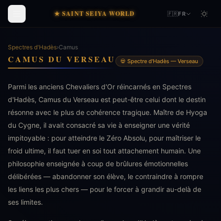
★ SAINT SEIYA WORLD
🇫🇷
FR
Spectres d'Hadès
›
Camus
CAMUS DU VERSEAU
💀 Spectre d'Hadès — Verseau
Parmi les anciens Chevaliers d'Or réincarnés en Spectres
d'Hadès, Camus du Verseau est peut-être celui dont le destin
résonne avec le plus de cohérence tragique. Maître de Hyoga
du Cygne, il avait consacré sa vie à enseigner une vérité
impitoyable : pour atteindre le Zéro Absolu, pour maîtriser le
froid ultime, il faut tuer en soi tout attachement humain. Une
philosophie enseignée à coup de brûlures émotionnelles
délibérées — abandonner son élève, le contraindre à rompre
les liens les plus chers — pour le forcer à grandir au-delà de
ses limites.