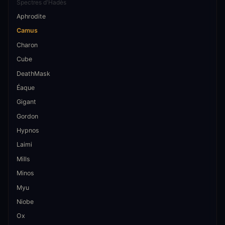
Spectres d'Hadès
Aphrodite
Camus
Charon
Cube
DeathMask
Éaque
Gigant
Gordon
Hypnos
Laimi
Mills
Minos
Myu
Niobe
Ox