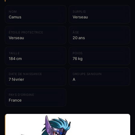
NOM
SURPLIS
Camus
Verseau
ÉTOILE PROTECTRICE
ÂGE
Verseau
20 ans
TAILLE
POIDS
184 cm
76 kg
DATE DE NAISSANCE
GROUPE SANGUIN
7 février
A
PAYS D'ORIGINE
France