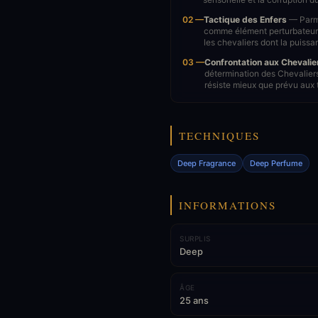
02 —
Tactique des Enfers
— Parmi 
comme élément perturbateur.
les chevaliers dont la puissa
03 —
Confrontation aux Chevalie
détermination des Chevalier
résiste mieux que prévu aux 
TECHNIQUES
Deep Fragrance
Deep Perfume
INFORMATIONS
SURPLIS
Deep
ÂGE
25 ans