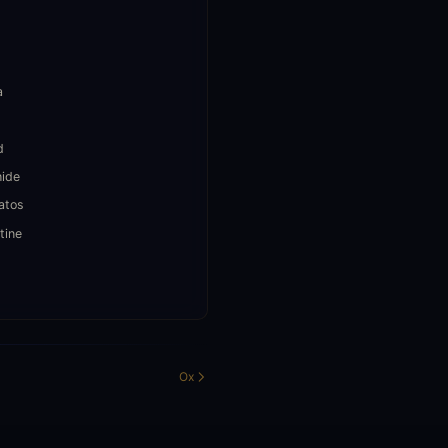
a
d
hide
atos
tine
s
Ox