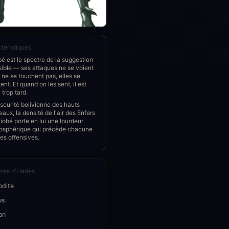
téristiques
é est le spectre de la suggestion
sible — ses attaques ne se voient
 ne se touchent pas, elles se
ent. Et quand on les sent, il est
 trop tard.
scurité bolivienne des hauts
eaux, la densité de l'air des Enfers
obé porte en lui une lourdeur
osphérique qui précède chacune
es offensives.
res d'Hadès
odite
us
on