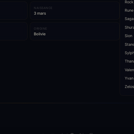
Rock
NAISSANCE
Rune
3 mars
Saga
Shur
ORIGINE
Bolivie
Sion
Stan
Sylp
Than
Valen
Yvan
Zelo