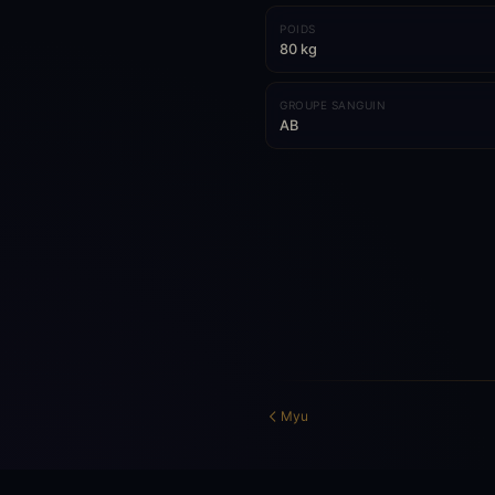
POIDS
80 kg
GROUPE SANGUIN
AB
Myu