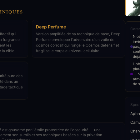
HNIQUES
Deep Perfume
Carac
factif qui
Version amplifiée de sa technique de base, Deep
Niob
La fragrance
Perfume enveloppe l'adversaire d'un voile de
invi
ent les
cosmos corrosif qui ronge le Cosmos défensif et
pas,
 la cible.
fragilise le corps au niveau cellulaire.
sent
déjà
L'ob
plat
— Ni
rité pure des
atm
lité dans un
de s
ntage tactique
Spect
Aphr
Cam
est gouverné par l'étoile protectrice de l'obscurité — une
Char
itement son surplis et ses techniques basées sur la privation
 du Cosmos adverse.