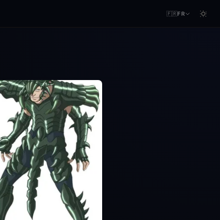
🇫🇷
FR