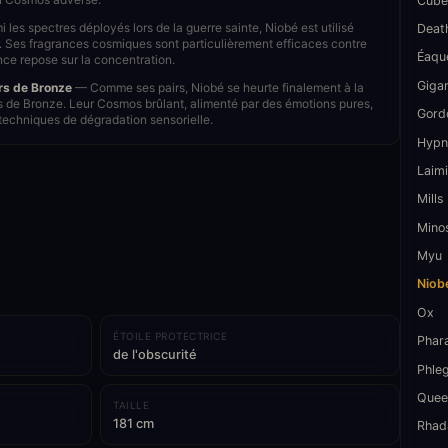
Cube
les spectres déployés lors de la guerre sainte, Niobé est utilisé
Deat
 Ses fragrances cosmiques sont particulièrement efficaces contre
Éaqu
nce repose sur la concentration.
Giga
rs de Bronze
— Comme ses pairs, Niobé se heurte finalement à la
s de Bronze. Leur Cosmos brûlant, alimenté par des émotions pures,
Gord
techniques de dégradation sensorielle.
Hypn
Laimi
Mills
Mino
Myu
Niob
Ox
ÉTOILE PROTECTRICE
Phar
de l'obscurité
Phle
Quee
TAILLE
181 cm
Rhad