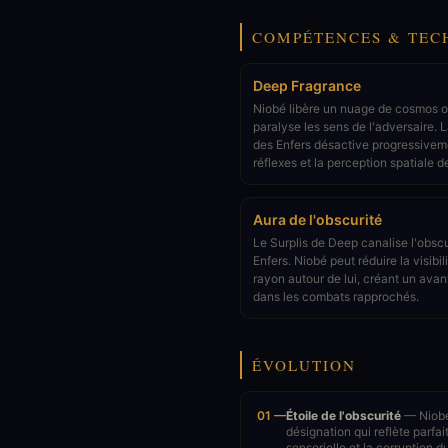
COMPÉTENCES & TEC
Deep Fragrance
Niobé libère un nuage de cosmos ol
paralyse les sens de l'adversaire. 
des Enfers désactive progressivem
réflexes et la perception spatiale de
Aura de l'obscurité
Le Surplis de Deep canalise l'obscu
Enfers. Niobé peut réduire la visibi
rayon autour de lui, créant un ava
dans les combats rapprochés.
ÉVOLUTION
01 —
Étoile de l'obscurité
— Niobé 
désignation qui reflète parfa
sensorielle et la corruption