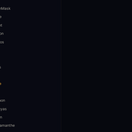
hMask
e
nt
on
os
s
e
aon
gyas
n
amanthe