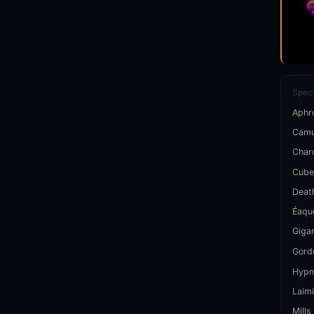
Spect
Aphr
Cam
Char
Cube
Deat
Éaqu
Giga
Gord
Hypn
Laimi
Mills