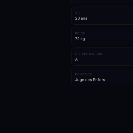
ÂGE
23 ans
POIDS
72 kg
GROUPE SANGUIN
A
FONCTION
Juge des Enfers