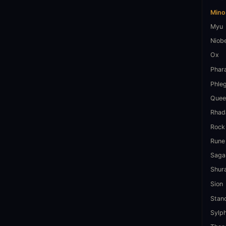
Mino
Myu
Niob
Ox
Phar
Phle
Quee
Rhad
Rock
Rune
Saga
Shur
Sion
Stan
Sylp