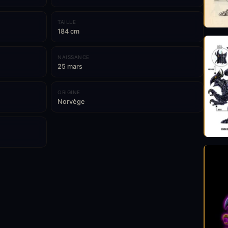
TAILLE
184 cm
NAISSANCE
25 mars
ORIGINE
Norvège