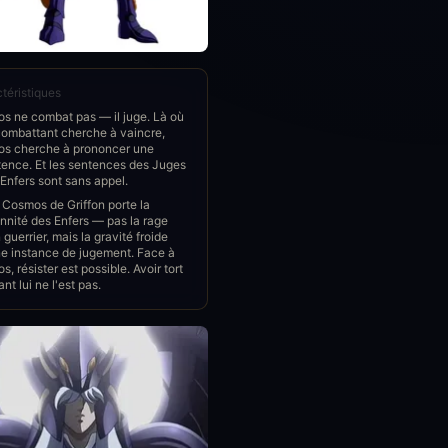
téristiques
s ne combat pas — il juge. Là où
combattant cherche à vaincre,
os cherche à prononcer une
tence. Et les sentences des Juges
Enfers sont sans appel.
 Cosmos de Griffon porte la
nnité des Enfers — pas la rage
 guerrier, mais la gravité froide
ne instance de jugement. Face à
s, résister est possible. Avoir tort
nt lui ne l'est pas.