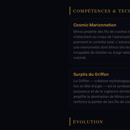
COMPÉTENCES & TEC
Cosmic Marionnetion
Minos projette des fils de cosmos in
s'attachent au corps de l'adversair
prennent le contrôle total. L'advers
une marionnette dont Minos tire les 
incapable de résister ou d'agir sel
volonté.
Surplis du Griffon
Le Griffon — créature mythologiqu
lion et tête d'aigle — est le symbol
puissance et de la vigilance divines
amplifie la domination de Minos en
renforce la portée de ses fils de c
ÉVOLUTION