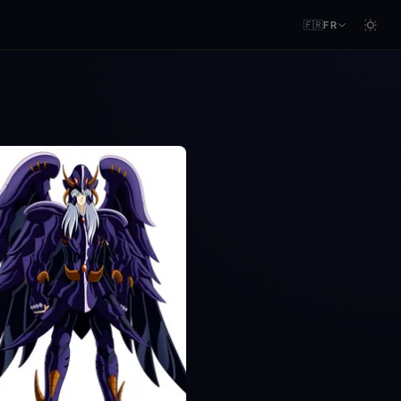
🇫🇷
FR