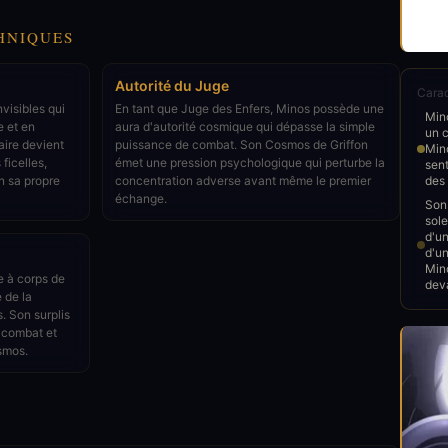
HNIQUES
Autorité du Juge
Carac
visibles qui
En tant que Juge des Enfers, Minos possède une
Mino
e et en
aura d'autorité cosmique qui dépasse la simple
un 
aire devient
puissance de combat. Son Cosmos de Griffon
Min
ficelles,
émet une pression psychologique qui perturbe la
sen
on sa propre
concentration adverse avant même le premier
des 
échange.
Son
sole
d'un
d'u
Mino
e à corps de
deva
e de la
. Son surplis
 combat et
osmos.