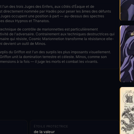
 l'un des trois Juges des Enfers, aux côtés d'Éaque et de
est directement nommée par Hadès pour peser les âmes des défunts
es Juges occupent une position à part — au-dessus des spectres
 les dieux Hypnos et Thanatos.
echnique de contrôle de marionnettes est particulièrement
ntivité de l'adversaire. Contrairement aux techniques destructrices qui
saire qui résiste, Cosmic Marionnetion transforme la résistance elle-
 devient un outil de Minos.
plis du Griffon est l'un des surplis les plus imposants visuellement.
 Griffon unit la domination terrestre et céleste. Minos, comme son
imensions à la fois — il juge les morts et combat les vivants.
ÉTOILE PROTECTRICE
de la valeur