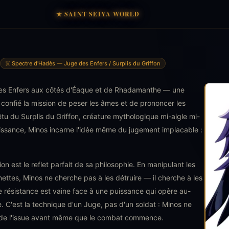
★ SAINT SEIYA WORLD
☠️ Spectre d'Hadès — Juge des Enfers / Surplis du Griffon
 des Enfers aux côtés d'Éaque et de Rhadamanthe — une
 confié la mission de peser les âmes et de prononcer les
tu du Surplis du Griffon, créature mythologique mi-aigle mi-
uissance, Minos incarne l'idée même du jugement implacable :
 est le reflet parfait de sa philosophie. En manipulant les
ttes, Minos ne cherche pas à les détruire — il cherche à les
e résistance est vaine face à une puissance qui opère au-
e. C'est la technique d'un Juge, pas d'un soldat : Minos ne
e de l'issue avant même que le combat commence.