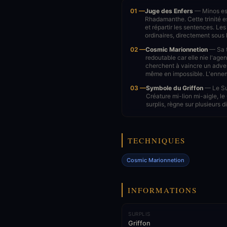
01 —
Juge des Enfers
— Minos est
Rhadamanthe. Cette trinité 
et répartir les sentences. L
ordinaires, directement sous
02 —
Cosmic Marionnetion
— Sa t
redoutable car elle nie l'age
cherchent à vaincre un adver
même en impossible. L'ennemi
03 —
Symbole du Griffon
— Le Sur
Créature mi-lion mi-aigle, le
surplis, règne sur plusieurs d
TECHNIQUES
Cosmic Marionnetion
INFORMATIONS
SURPLIS
Griffon