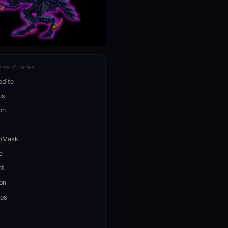
res d'Hadès
odite
us
on
hMask
e
nt
on
os