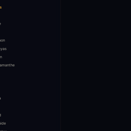
s
e
aon
gyas
n
amanthe
a
d
hide