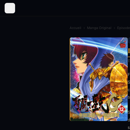
Accueil
›
Manga Original
›
Episode
T
F
S
c
t
S
d
s