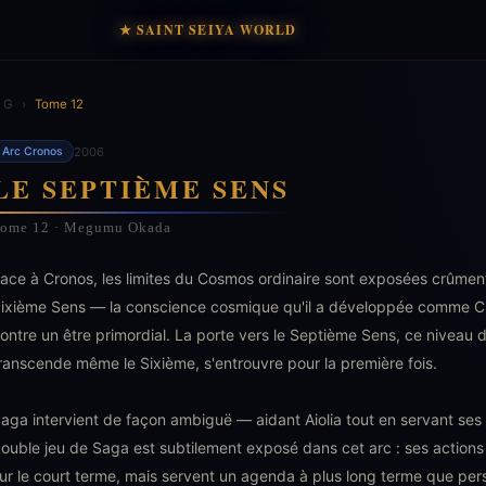
★ SAINT SEIYA WORLD
 G
›
Tome 12
2006
Arc Cronos
LE SEPTIÈME SENS
ome 12 · Megumu Okada
ace à Cronos, les limites du Cosmos ordinaire sont exposées crûmen
ixième Sens — la conscience cosmique qu'il a développée comme Che
ontre un être primordial. La porte vers le Septième Sens, ce niveau
ranscende même le Sixième, s'entrouvre pour la première fois.
aga intervient de façon ambiguë — aidant Aiolia tout en servant ses 
ouble jeu de Saga est subtilement exposé dans cet arc : ses actions
ur le court terme, mais servent un agenda à plus long terme que p