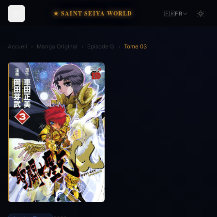
★ SAINT SEIYA WORLD
🇫🇷
FR
Accueil
›
Manga Original
›
Episode G
›
Tome 03