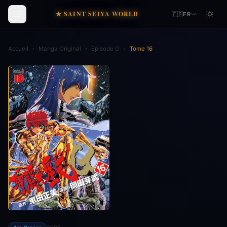
★ SAINT SEIYA WORLD
🇫🇷
FR
Accueil
›
Manga Original
›
Episode G
›
Tome 16