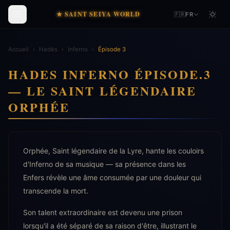
★ SAINT SEIYA WORLD
🇫🇷
FR
Accueil
›
Hadès
›
Inferno
›
Épisode 3
HADES INFERNO ÉPISODE.3
— LE SAINT LÉGENDAIRE
ORPHÉE
Orphée, Saint légendaire de la Lyre, hante les couloirs
d'Inferno de sa musique — sa présence dans les
Enfers révèle une âme consumée par une douleur qui
transcende la mort.
Son talent extraordinaire est devenu une prison
lorsqu'il a été séparé de sa raison d'être, illustrant le