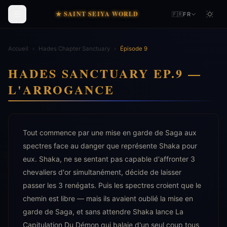
★ SAINT SEIYA WORLD
🇫🇷
FR
Accueil
›
Hades Chapter Sanctuary
›
Épisode 9
HADES SANCTUARY EP.9 —
L'ARROGANCE
Tout commence par une mise en garde de Saga aux
spectres face au danger que représente Shaka pour
eux. Shaka, ne se sentant pas capable d'affronter 3
chevaliers d'or simultanément, décide de laisser
passer les 3 renégats. Puis les spectres croient que le
chemin est libre — mais ils avaient oublié la mise en
garde de Saga, et sans attendre Shaka lance La
Capitulation Du Démon qui balaie d'un seul coup tous