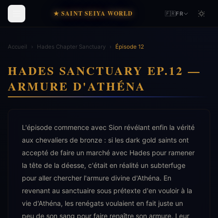
★ SAINT SEIYA WORLD
🇫🇷
FR
Accueil
›
Hades Chapter Sanctuary
›
Épisode 12
HADES SANCTUARY EP.12 —
ARMURE D'ATHÉNA
L'épisode commence avec Sion révélant enfin la vérité
aux chevaliers de bronze : si les dark gold saints ont
accepté de faire un marché avec Hades pour ramener
la tête de la déesse, c'était en réalité un subterfuge
pour aller chercher l'armure divine d'Athéna. En
revenant au sanctuaire sous prétexte d'en vouloir à la
vie d'Athéna, les renégats voulaient en fait juste un
peu de son sang pour faire renaître son armure. Leur