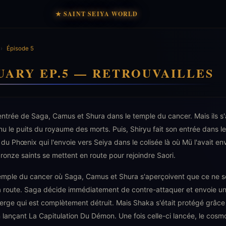
★ SAINT SEIYA WORLD
›
Épisode 5
UARY EP.5 — RETROUVAILLES
ntrée de Saga, Camus et Shura dans le temple du cancer. Mais ils s'
 le puits du royaume des morts. Puis, Shiryu fait son entrée dans le
 du Phœnix qui l'envoie vers Seiya dans le colisée là où Mü l'avait en
bronze saints se mettent en route pour rejoindre Saori.
temple du cancer où Saga, Camus et Shura s'aperçoivent que ce ne so
la route. Saga décide immédiatement de contre-attaquer et envoie u
ierge qui est complètement détruit. Mais Shaka s'était protégé grâce 
 lançant La Capitulation Du Démon. Une fois celle-ci lancée, le cosmo