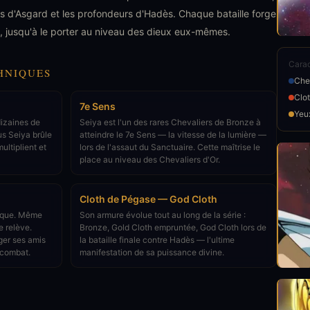
es d'Asgard et les profondeurs d'Hadès. Chaque bataille forge
, jusqu'à le porter au niveau des dieux eux-mêmes.
Carac
HNIQUES
Che
Clo
7e Sens
Yeu
dizaines de
Seiya est l'un des rares Chevaliers de Bronze à
us Seiya brûle
atteindre le 7e Sens — la vitesse de la lumière —
ultiplient et
lors de l'assaut du Sanctuaire. Cette maîtrise le
place au niveau des Chevaliers d'Or.
Cloth de Pégase — God Cloth
sique. Même
Son armure évolue tout au long de la série :
e relève.
Bronze, Gold Cloth empruntée, God Cloth lors de
ger ses amis
la bataille finale contre Hadès — l'ultime
 combat.
manifestation de sa puissance divine.