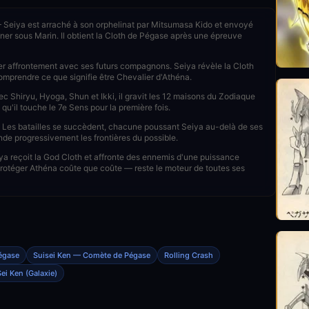
Seiya est arraché à son orphelinat par Mitsumasa Kido et envoyé
aîner sous Marin. Il obtient la Cloth de Pégase après une épreuve
 affrontement avec ses futurs compagnons. Seiya révèle la Cloth
prendre ce que signifie être Chevalier d'Athéna.
 Shiryu, Hyoga, Shun et Ikki, il gravit les 12 maisons du Zodiaque
 qu'il touche le 7e Sens pour la première fois.
Les batailles se succèdent, chacune poussant Seiya au-delà de ses
de progressivement les frontières du possible.
a reçoit la God Cloth et affronte des ennemis d'une puissance
protéger Athéna coûte que coûte — reste le moteur de toutes ses
égase
Suisei Ken — Comète de Pégase
Rolling Crash
ei Ken (Galaxie)