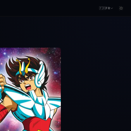
🇫🇷
FR