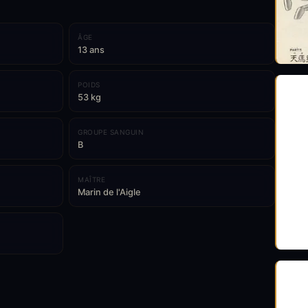
ÂGE
13 ans
POIDS
53 kg
GROUPE SANGUIN
B
MAÎTRE
Marin de l'Aigle