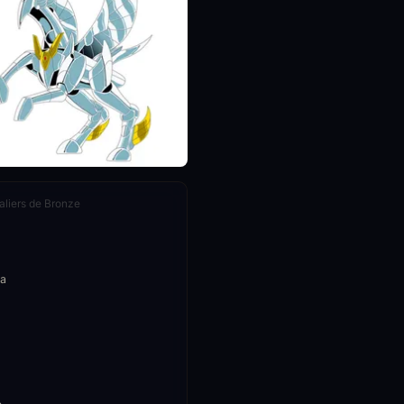
liers de Bronze
a