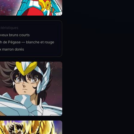
téristiques
veux bruns courts
th de Pégase — blanche et rouge
x marron dorés