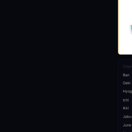
Cheva
Ban
Geki
Hyog
Ichi
Ikki
Jabu
June