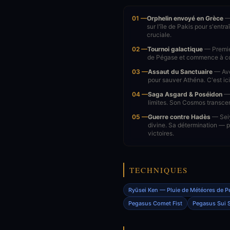
01 —
Orphelin envoyé en Grèce
— 
sur l'île de Pakis pour s'entr
cruciale.
02 —
Tournoi galactique
— Premier
de Pégase et commence à com
03 —
Assaut du Sanctuaire
— Avec
pour sauver Athéna. C'est ici
04 —
Saga Asgard & Poséidon
— 
limites. Son Cosmos transcen
05 —
Guerre contre Hadès
— Seiy
divine. Sa détermination — 
victoires.
TECHNIQUES
Ryūsei Ken — Pluie de Météores de P
Pegasus Comet Fist
Pegasus Sui S