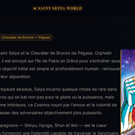
★ SAINT SEIYA WORLD
 Chevalier de Bronze — Pégase
Saint Seiya et le Chevalier de Bronze de Pégase. Orphelin
il est envoyé sur l'île de Pakis en Grèce pour s'entraîner sous
on objectif initial est simple et profondément humain : retrouver
leur séparation.
 loyauté absolue, Seiya incarne quelque chose de rare dans
ros qui se bat non pas pour la gloire ou la puissance, mais
mme intérieure, ce Cosmos nourri par l'amour et la volonté de
passer des adversaires objectivement plus puissants.
mpagnons — Shiryu, Hyoga, Shun et Ikki — est le cœur
ls formeront une fraternité capable de traverser le Sanctuaire,