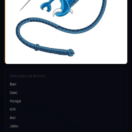
Chevaliers de Bronze
Ban
Geki
Hyoga
Ichi
Ikki
Jabu