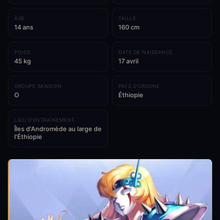
ÂGE
TAILLE
14 ans
160 cm
POIDS
DATE DE NAISSANCE
45 kg
17 avril
GROUPE SANGUIN
PAYS D'ORIGINE
O
Éthiopie
LIEU D'ENTRAÎNEMENT
Îles d'Andromède au large de
l'Éthiopie