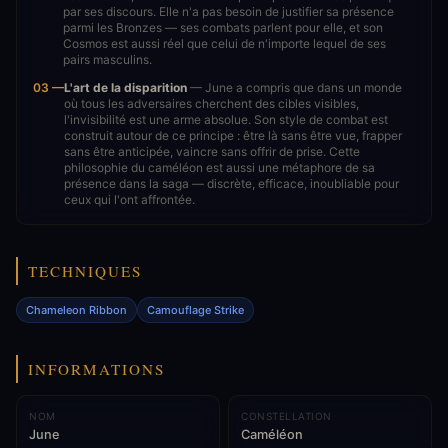
par ses discours. Elle n'a pas besoin de justifier sa présence
parmi les Bronzes — ses combats parlent pour elle, et son
Cosmos est aussi réel que celui de n'importe lequel de ses
pairs masculins.
03 —
L'art de la disparition
— June a compris que dans un monde
où tous les adversaires cherchent des cibles visibles,
l'invisibilité est une arme absolue. Son style de combat est
construit autour de ce principe : être là sans être vue, frapper
sans être anticipée, vaincre sans offrir de prise. Cette
philosophie du caméléon est aussi une métaphore de sa
présence dans la saga — discrète, efficace, inoubliable pour
ceux qui l'ont affrontée.
TECHNIQUES
Chameleon Ribbon
Camouflage Strike
INFORMATIONS
NOM
CONSTELLATION
June
Caméléon