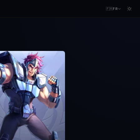
🇫🇷
FR