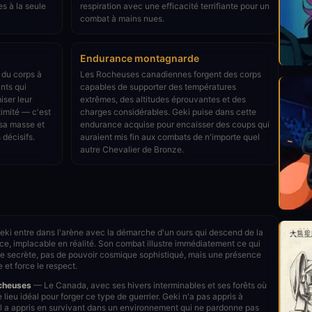
es à la seule
respiration avec une efficacité terrifiante pour un
combat à mains nues.
Endurance montagnarde
t du corps à
Les Rocheuses canadiennes forgent des corps
nts qui
capables de supporter des températures
iser leur
extrêmes, des altitudes éprouvantes et des
ximité — c'est
charges considérables. Geki puise dans cette
ù sa masse et
endurance acquise pour encaisser des coups qui
décisifs.
auraient mis fin aux combats de n'importe quel
autre Chevalier de Bronze.
ki entre dans l'arène avec la démarche d'un ours qui descend de la
, implacable en réalité. Son combat illustre immédiatement ce qui
que secrète, pas de pouvoir cosmique sophistiqué, mais une présence
et force le respect.
ocheuses
— Le Canada, avec ses hivers interminables et ses forêts où
le lieu idéal pour forger ce type de guerrier. Geki n'a pas appris à
l a appris en survivant dans un environnement qui ne pardonne pas