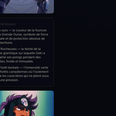
téristiques
 ours — la couleur de la fourrure
la Grande Ourse, symbole de force
ale et de protection absolue de
territoire.
 Rocheuses — la teinte de la
e granitique sur laquelle Geki a
raîné ses poings pendant des
es, froide et immuable.
 forêt boréale — l'immensité verte
forêts canadiennes où l'isolement
e les caractères qui ne plient sous
une pression.