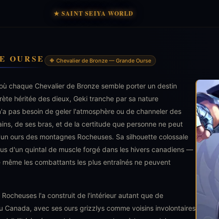
★ SAINT SEIYA WORLD
E OURSE
🔶 Chevalier de Bronze — Grande Ourse
où chaque Chevalier de Bronze semble porter un destin
ète héritée des dieux, Geki tranche par sa nature
n'a pas besoin de geler l'atmosphère ou de channeler des
ins, de ses bras, et de la certitude que personne ne peut
 d'un ours des montagnes Rocheuses. Sa silhouette colossale
s d'un quintal de muscle forgé dans les hivers canadiens —
ue même les combattants les plus entraînés ne peuvent
Rocheuses l'a construit de l'intérieur autant que de
du Canada, avec ses ours grizzlys comme voisins involontaires