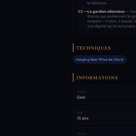
la faiblesse.
03 —
Le gardien silencieux
— Dans
Bronze qui soutiennent le gro
rempart — il tient, il résiste
une dignité qui lui est propre.
TECHNIQUES
Hanging Bear (Prise de l'Ours)
INFORMATIONS
NOM
Geki
ÂGE
15 ans
POIDS