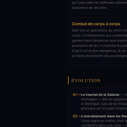
qu'il peut plier les défenses advers
puissance de ses bras.
Combat de corps à corps
Geki est un spécialiste du clinch e
corps. Contrairement aux combatta
gardent leurs distances pour maxim
puissance de feu, il cherche la pro
là qu'il est le plus dangereux, là o
sa force deviennent des avantages 
ÉVOLUTION
01 —
Le tournoi de la Galaxie
— Ge
montagne — lent en apparence
le distingue : pas de techni
physique qui occupe l'espace 
02 —
L'entraînement dans les R
l'ours règne en maître, était 
combattre dans une salle — i