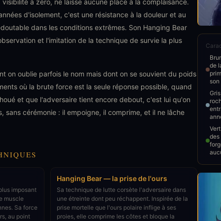
 visibilité à zéro, ne laisse aucune place à la complaisance.
nnées d'isolement, c'est une résistance à la douleur et au
 redoutable dans les conditions extrêmes. Son Hanging Bear
'observation et l'imitation de la technique de survie la plus
Carac
Brun
de 
ont on oublie parfois le nom mais dont on se souvient du poids
prim
son 
nts où la brute force est la seule réponse possible, quand
Gris
oué et que l'adversaire tient encore debout, c'est lui qu'on
roch
ent
, sans cérémonie : il empoigne, il comprime, et il ne lâche
anné
Vert
des 
forg
auc
HNIQUES
Hanging Bear — la prise de l'ours
 plus imposant
Sa technique de lutte corsète l'adversaire dans
de muscle
une étreinte dont peu réchappent. Inspirée de la
nes. Sa force
prise mortelle que l'ours polaire inflige à ses
rs, au point
proies, elle comprime les côtes et bloque la