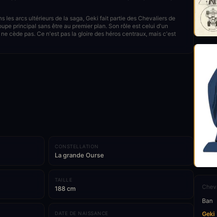
 les arcs ultérieurs de la saga, Geki fait partie des Chevaliers de
upe principal sans être au premier plan. Son rôle est celui d'un
, il ne cède pas. Ce n'est pas la gloire des héros centraux, mais c'est
CONSTELLATION
La grande Ourse
TAILLE
Cheva
188 cm
Ban
DATE DE NAISSANCE
Geki