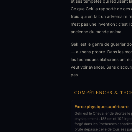
et ses tempêtes qui réduisent la
Ce que Geki a rapporté de ces a
froid qui en fait un adversaire
n'est pas une invention : c'est l
ancienne du monde animal.
Geki est le genre de guerrier d
— au sens propre. Dans les mome
les techniques élaborées ont éch
veut voir avancer. Sans discours
pas.
COMPÉTENCES & TEC
Force physique supérieure
Geki est le Chevalier de Bronze le
physiquement : 188 cm et 102 kg 
forgé dans les Rocheuses canadien
brute dépasse celle de tous ses pai