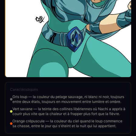
Caractéristiques
Gris loup — la couleur du pelage sauvage, ni blanc ni noir, toujours
entre deux états, toujours en mouvement entre lumière et ombre.
Vert savane — la teinte des collines libériennes où Nachi a appris à
courir plus vite que la chaleur et à frapper plus fort que la fièvre.
Orange crépuscule — la couleur du ciel quand le loup commence
sa chasse, entre le jour qui s'éteint et la nuit qui lui appartient.