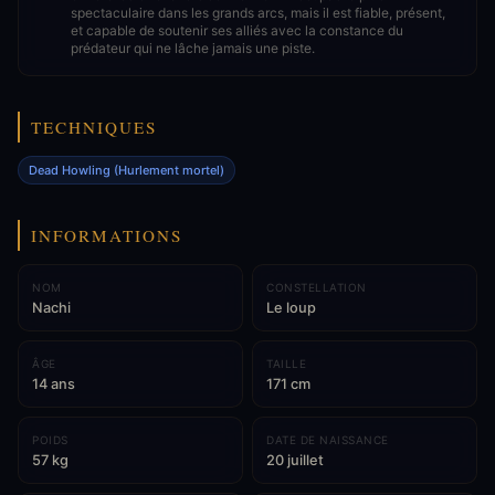
spectaculaire dans les grands arcs, mais il est fiable, présent,
et capable de soutenir ses alliés avec la constance du
prédateur qui ne lâche jamais une piste.
TECHNIQUES
Dead Howling (Hurlement mortel)
INFORMATIONS
NOM
CONSTELLATION
Nachi
Le loup
ÂGE
TAILLE
14 ans
171 cm
POIDS
DATE DE NAISSANCE
57 kg
20 juillet