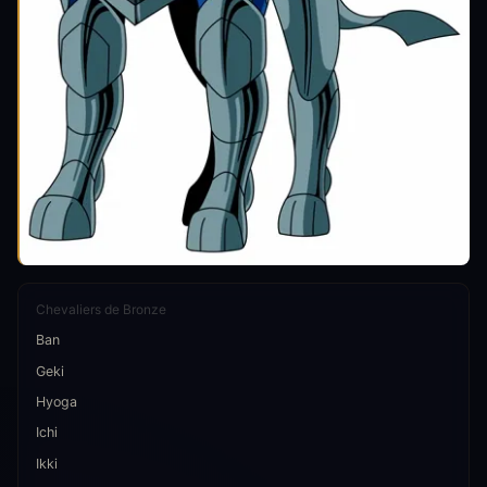
Chevaliers de Bronze
Ban
Geki
Hyoga
Ichi
Ikki