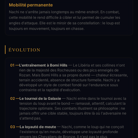
Mobilité permanente
Nachi ne s'arrête jamais longtemps au même endroit. En combat,
cette mobilité le rend difficile à cibler et lui permet de cumuler les
angles d'attaque. Elle est le miroir de sa constellation : le loup est
toujours en mouvement, toujours en chasse.
ÉVOLUTION
01 —
L'entraînement à Bomi Hills
— Le Libéria et ses collines n'ont
rien de la majesté des Rocheuses ou des pics enneigés de
Rozan. Mais Bomi Hills a sa propre dureté — chaleur écrasante,
terrain accidenté, absence de structure formelle. Nachi y a
développé un style de combat fondé sur l'endurance sous
contrainte et la rapidité d'exécution.
02 —
Le tournoi de la Galaxie
— Nachi entre dans le tournoi avec la
tension du loup avant le bond — ramassé, attentif, calculant la
trajectoire optimale. Ses combats illustrent sa philosophie : ne
jamais offrir une cible stable, toujours être là où l'adversaire ne
s'attend pas.
03 —
La loyauté de meute
— Nachi, comme le loup qui ne conçoit
l'existence qu'en meute, développe une loyauté profonde
envers les Chevaliers de Bronze. Il n'est pas le plus