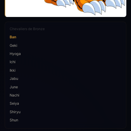
Chevaliers de Bronze
Ban
Geki
Hyoga
Ichi
Ikki
Jabu
June
Nachi
Seiya
Shiryu
Shun