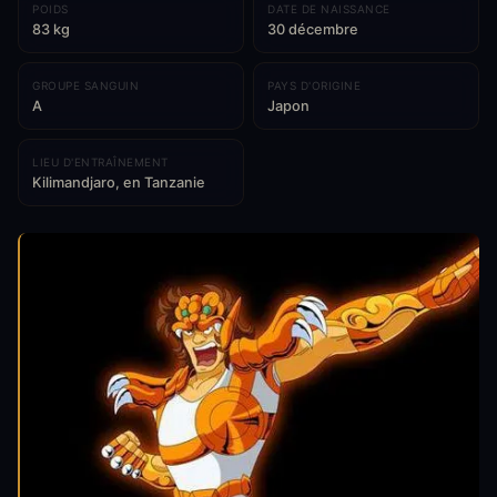
POIDS
DATE DE NAISSANCE
83 kg
30 décembre
GROUPE SANGUIN
PAYS D'ORIGINE
A
Japon
LIEU D'ENTRAÎNEMENT
Kilimandjaro, en Tanzanie