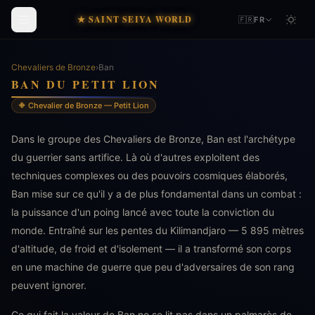
★ SAINT SEIYA WORLD
🇫🇷
FR
Chevaliers de Bronze
›
Ban
BAN DU PETIT LION
🔶 Chevalier de Bronze — Petit Lion
Dans le groupe des Chevaliers de Bronze, Ban est l'archétype
du guerrier sans artifice. Là où d'autres exploitent des
techniques complexes ou des pouvoirs cosmiques élaborés,
Ban mise sur ce qu'il y a de plus fondamental dans un combat :
la puissance d'un poing lancé avec toute la conviction du
monde. Entraîné sur les pentes du Kilimandjaro — 5 895 mètres
d'altitude, de froid et d'isolement — il a transformé son corps
en une machine de guerre que peu d'adversaires de son rang
peuvent ignorer.
Ce qui fait la valeur de Ban ne se lit pas dans un palmarès de