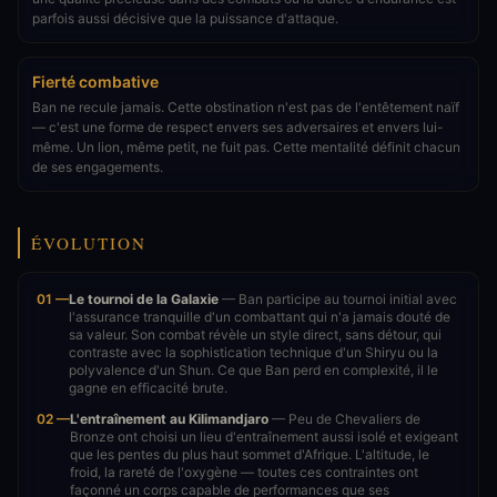
parfois aussi décisive que la puissance d'attaque.
Fierté combative
Ban ne recule jamais. Cette obstination n'est pas de l'entêtement naïf
— c'est une forme de respect envers ses adversaires et envers lui-
même. Un lion, même petit, ne fuit pas. Cette mentalité définit chacun
de ses engagements.
ÉVOLUTION
01 —
Le tournoi de la Galaxie
— Ban participe au tournoi initial avec
l'assurance tranquille d'un combattant qui n'a jamais douté de
sa valeur. Son combat révèle un style direct, sans détour, qui
contraste avec la sophistication technique d'un Shiryu ou la
polyvalence d'un Shun. Ce que Ban perd en complexité, il le
gagne en efficacité brute.
02 —
L'entraînement au Kilimandjaro
— Peu de Chevaliers de
Bronze ont choisi un lieu d'entraînement aussi isolé et exigeant
que les pentes du plus haut sommet d'Afrique. L'altitude, le
froid, la rareté de l'oxygène — toutes ces contraintes ont
façonné un corps capable de performances que ses