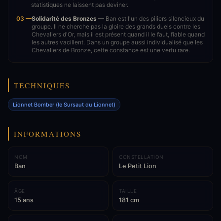
statistiques ne laissent pas deviner.
03 —
Solidarité des Bronzes
— Ban est l'un des piliers silencieux du
groupe. Il ne cherche pas la gloire des grands duels contre les
Chevaliers d'Or, mais il est présent quand il le faut, fiable quand
les autres vacillent. Dans un groupe aussi individualisé que les
Chevaliers de Bronze, cette constance est une vertu rare.
TECHNIQUES
Lionnet Bomber (le Sursaut du Lionnet)
INFORMATIONS
NOM
CONSTELLATION
Ban
Le Petit Lion
ÂGE
TAILLE
15 ans
181 cm