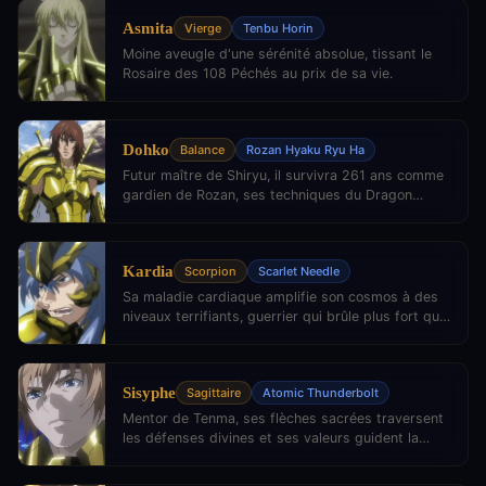
Asmita
Vierge
Tenbu Horin
Moine aveugle d'une sérénité absolue, tissant le
Rosaire des 108 Péchés au prix de sa vie.
Dohko
Balance
Rozan Hyaku Ryu Ha
Futur maître de Shiryu, il survivra 261 ans comme
gardien de Rozan, ses techniques du Dragon
traversant les siècles.
Kardia
Scorpion
Scarlet Needle
Sa maladie cardiaque amplifie son cosmos à des
niveaux terrifiants, guerrier qui brûle plus fort que
tout autre.
Sisyphe
Sagittaire
Atomic Thunderbolt
Mentor de Tenma, ses flèches sacrées traversent
les défenses divines et ses valeurs guident la
prochaine génération.