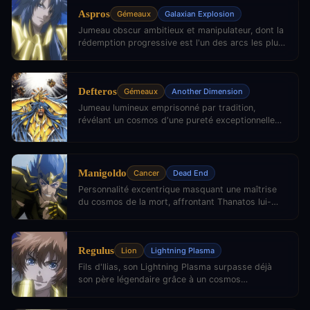
Aspros
Gémeaux
Galaxian Explosion
Jumeau obscur ambitieux et manipulateur, dont la
rédemption progressive est l'un des arcs les plus
complexes de la saga.
Defteros
Gémeaux
Another Dimension
Jumeau lumineux emprisonné par tradition,
révélant un cosmos d'une pureté exceptionnelle
forgé dans la souffrance.
Manigoldo
Cancer
Dead End
Personnalité excentrique masquant une maîtrise
du cosmos de la mort, affrontant Thanatos lui-
même.
Regulus
Lion
Lightning Plasma
Fils d'Ilias, son Lightning Plasma surpasse déjà
son père légendaire grâce à un cosmos
foudroyant inné.