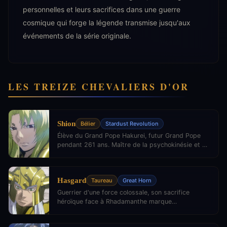
personnelles et leurs sacrifices dans une guerre
cosmique qui forge la légende transmise jusqu'aux
événements de la série originale.
LES TREIZE CHEVALIERS D'OR
Shion
Bélier
Stardust Revolution
Élève du Grand Pope Hakurei, futur Grand Pope
pendant 261 ans. Maître de la psychokinésie et de
la réparation des armures.
Hasgard
Taureau
Great Horn
Guerrier d'une force colossale, son sacrifice
héroïque face à Rhadamanthe marque
profondément la guerre du Lost Canvas.