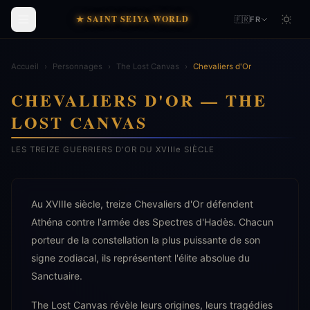
★ SAINT SEIYA WORLD
🇫🇷
FR
Accueil
›
Personnages
›
The Lost Canvas
›
Chevaliers d'Or
CHEVALIERS D'OR — THE
LOST CANVAS
LES TREIZE GUERRIERS D'OR DU XVIIIe SIÈCLE
Au XVIIIe siècle, treize Chevaliers d'Or défendent
Athéna contre l'armée des Spectres d'Hadès. Chacun
porteur de la constellation la plus puissante de son
signe zodiacal, ils représentent l'élite absolue du
Sanctuaire.
The Lost Canvas révèle leurs origines, leurs tragédies