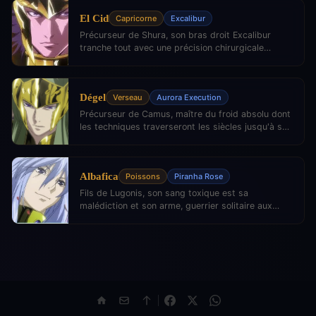
El Cid
Capricorne
Excalibur
Précurseur de Shura, son bras droit Excalibur
tranche tout avec une précision chirurgicale
absolue.
Dégel
Verseau
Aurora Execution
Précurseur de Camus, maître du froid absolu dont
les techniques traverseront les siècles jusqu'à son
successeur.
Albafica
Poissons
Piranha Rose
Fils de Lugonis, son sang toxique est sa
malédiction et son arme, guerrier solitaire aux
roses empoisonnées.