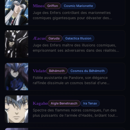
Minos
Griffon
Cosmic Marionette
Juge des Enfers contrôlant des marionnettes
cosmiques gigantesques pour dévaster des
armées entières.
Æacus
Garuda
Galactica Illusion
Juge des Enfers maître des illusions cosmiques,
emprisonnant ses adversaires dans des réalités
alternatives sans retour.
Violate
Béhémoth
Cosmos du Béhémoth
Fidèle assistante de Pandore, son élégance
raffinée dissimule un cosmos bestial d'une
puissance redoutable.
Kagaho
Aigle Benetnasch
Ira Tenax
Spectre des flammes noires cosmiques, l'un des
plus puissants de l'armée d'Hadès, brûlant tout
avec une passion absolue.