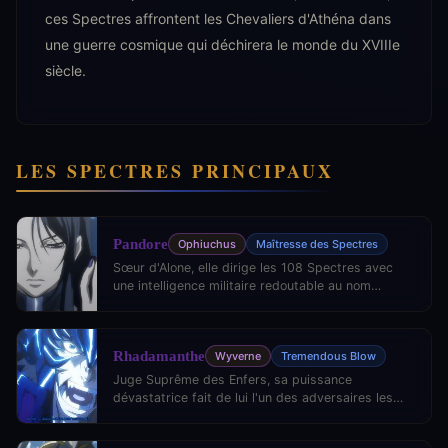
ces Spectres affrontent les Chevaliers d'Athéna dans
une guerre cosmique qui déchirera le monde du XVIIIe
siècle.
LES SPECTRES PRINCIPAUX
Pandore
Ophiuchus
Maîtresse des Spectres
Sœur d'Alone, elle dirige les 108 Spectres avec
une intelligence militaire redoutable au nom
d'Hadès.
Rhadamanthe
Wyverne
Tremendous Blow
Juge Suprême des Enfers, sa puissance
dévastatrice fait de lui l'un des adversaires les
plus terrifiants des Chevaliers d'Or.