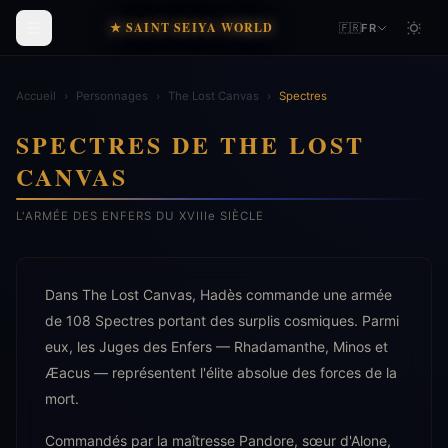
★ SAINT SEIYA WORLD
🇫🇷
FR
Accueil
›
Personnages
›
The Lost Canvas
›
Spectres
SPECTRES DE THE LOST
CANVAS
L'ARMÉE DES ENFERS DU XVIIIe SIÈCLE
Dans The Lost Canvas, Hadès commande une armée
de 108 Spectres portant des surplis cosmiques. Parmi
eux, les Juges des Enfers — Rhadamanthe, Minos et
Æacus — représentent l'élite absolue des forces de la
mort.
Commandés par la maîtresse Pandore, sœur d'Alone,