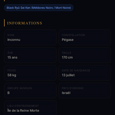
Black Ryû Sei Ken (Météores Noirs / Mort Noire)
INFORMATIONS
NOM
CONSTELLATION
Inconnu
Pégase
ÂGE
TAILLE
15 ans
170 cm
POIDS
DATE DE NAISSANCE
58 kg
13 juillet
GROUPE SANGUIN
PAYS D'ORIGINE
B
Israël
LIEU D'ENTRAÎNEMENT
Île de la Reine Morte