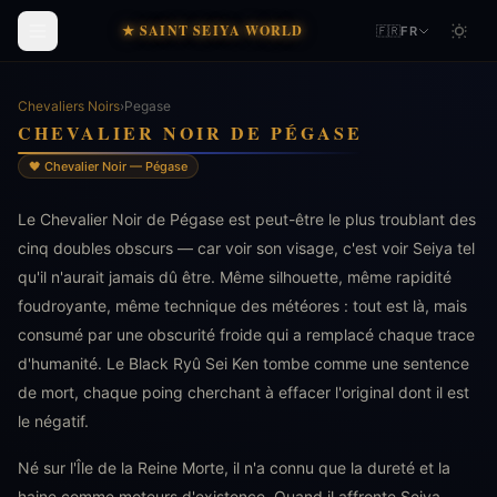
★ SAINT SEIYA WORLD
🇫🇷
FR
Chevaliers Noirs
›
Pegase
CHEVALIER NOIR DE PÉGASE
🖤 Chevalier Noir — Pégase
Le Chevalier Noir de Pégase est peut-être le plus troublant des
cinq doubles obscurs — car voir son visage, c'est voir Seiya tel
qu'il n'aurait jamais dû être. Même silhouette, même rapidité
foudroyante, même technique des météores : tout est là, mais
consumé par une obscurité froide qui a remplacé chaque trace
d'humanité. Le Black Ryû Sei Ken tombe comme une sentence
de mort, chaque poing cherchant à effacer l'original dont il est
le négatif.
Né sur l'Île de la Reine Morte, il n'a connu que la dureté et la
haine comme moteurs d'existence. Quand il affronte Seiya,