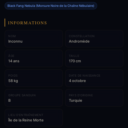
Black Fang Nebula (Morsure Noire de la Chaîne Nébulaire)
INFORMATIONS
NOM
CONSTELLATION
Inconnu
Andromède
ÂGE
TAILLE
14 ans
170 cm
POIDS
DATE DE NAISSANCE
58 kg
4 octobre
GROUPE SANGUIN
PAYS D'ORIGINE
B
Turquie
LIEU D'ENTRAÎNEMENT
Île de la Reine Morte