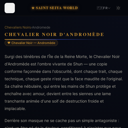
★ SAINT SEIYA WORLD
🇫🇷
FR
Chevaliers Noirs
›
Andromede
CHEVALIER NOIR D'ANDROMÈDE
🖤 Chevalier Noir — Andromède
Surgi des ténèbres de l'Île de la Reine Morte, le Chevalier Noir
d'Andromède est l'ombre vivante de Shun — une copie
conforme façonnée dans l'obscurité, dont chaque trait, chaque
technique, chaque geste n'est que la face maudite de l'original.
Sa chaîne nébulaire, qui entre les mains de Shun protège et
enchaîne avec amour, devient entre les siennes une lame
tranchante animée d'une soif de destruction froide et
implacable.
Derrière son masque ne se cache pas un simple antagoniste :
c'est un être né de la douleur, conditionné à n'exister que pour