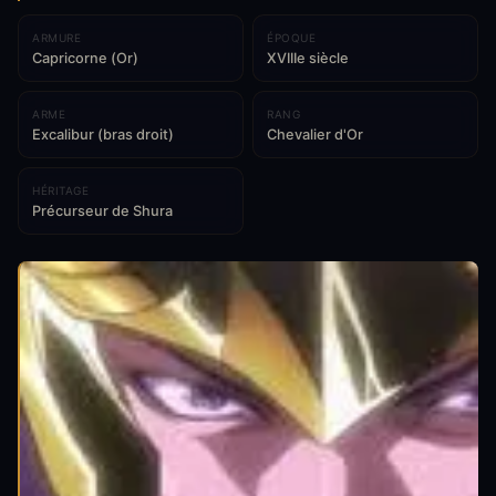
ARMURE
ÉPOQUE
Capricorne (Or)
XVIIIe siècle
ARME
RANG
Excalibur (bras droit)
Chevalier d'Or
HÉRITAGE
Précurseur de Shura