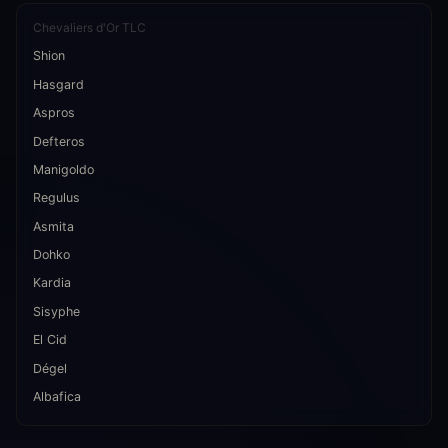
Chevaliers d'Or TLC
Shion
Hasgard
Aspros
Defteros
Manigoldo
Regulus
Asmita
Dohko
Kardia
Sisyphe
El Cid
Dégel
Albafica