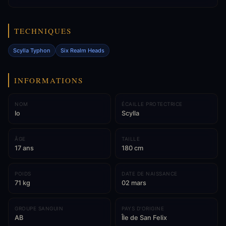
TECHNIQUES
Scylla Typhon
Six Realm Heads
INFORMATIONS
NOM
ÉCAILLE PROTECTRICE
Io
Scylla
ÂGE
TAILLE
17 ans
180 cm
POIDS
DATE DE NAISSANCE
71 kg
02 mars
GROUPE SANGUIN
PAYS D'ORIGINE
AB
Île de San Felix