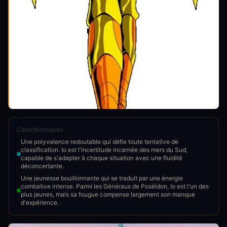
Caractéristiques
Une polyvalence redoutable qui défie toute tentative de
classification. Io est l'incertitude incarnée des mers du Sud,
capable de s'adapter à chaque situation avec une fluidité
déconcertante.
Une jeunesse bouillonnante qui se traduit par une énergie
combative intense. Parmi les Généraux de Poséidon, Io est l'un des
plus jeunes, mais sa fougue compense largement son manque
d'expérience.