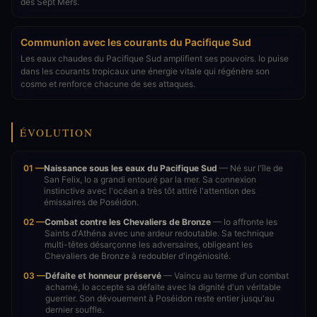
des Sept Mers.
Communion avec les courants du Pacifique Sud
Les eaux chaudes du Pacifique Sud amplifient ses pouvoirs. Io puise
dans les courants tropicaux une énergie vitale qui régénère son
cosmo et renforce chacune de ses attaques.
ÉVOLUTION
01 —
Naissance sous les eaux du Pacifique Sud
— Né sur l'île de
San Felix, Io a grandi entouré par la mer. Sa connexion
instinctive avec l'océan a très tôt attiré l'attention des
émissaires de Poséidon.
02 —
Combat contre les Chevaliers de Bronze
— Io affronte les
Saints d'Athéna avec une ardeur redoutable. Sa technique
multi-têtes désarçonne les adversaires, obligeant les
Chevaliers de Bronze à redoubler d'ingéniosité.
03 —
Défaite et honneur préservé
— Vaincu au terme d'un combat
acharné, Io accepte sa défaite avec la dignité d'un véritable
guerrier. Son dévouement à Poséidon reste entier jusqu'au
dernier souffle.