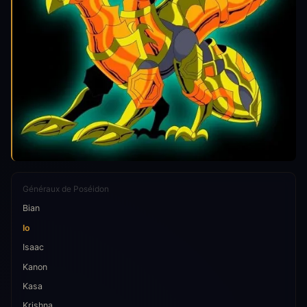
Généraux de Poséidon
Bian
Io
Isaac
Kanon
Kasa
Krishna