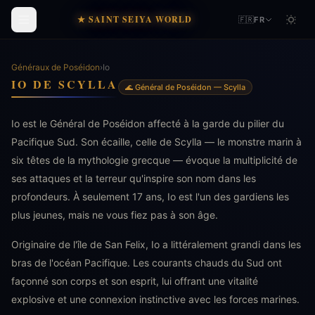
★ SAINT SEIYA WORLD
🇫🇷
FR
Généraux de Poséidon
›
Io
IO DE SCYLLA
🌊 Général de Poséidon — Scylla
Io est le Général de Poséidon affecté à la garde du pilier du
Pacifique Sud. Son écaille, celle de Scylla — le monstre marin à
six têtes de la mythologie grecque — évoque la multiplicité de
ses attaques et la terreur qu'inspire son nom dans les
profondeurs. À seulement 17 ans, Io est l'un des gardiens les
plus jeunes, mais ne vous fiez pas à son âge.
Originaire de l'île de San Felix, Io a littéralement grandi dans les
bras de l'océan Pacifique. Les courants chauds du Sud ont
façonné son corps et son esprit, lui offrant une vitalité
explosive et une connexion instinctive avec les forces marines.