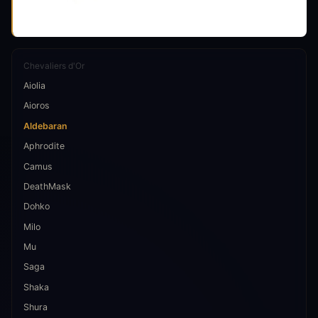
Chevaliers d'Or
Aiolia
Aioros
Aldebaran
Aphrodite
Camus
DeathMask
Dohko
Milo
Mu
Saga
Shaka
Shura