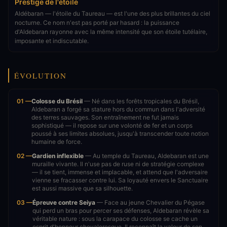
Prestige de l'étoile
Aldébaran — l'étoile du Taureau — est l'une des plus brillantes du ciel
nocturne. Ce nom n'est pas porté par hasard : la puissance
d'Aldebaran rayonne avec la même intensité que son étoile tutélaire,
imposante et indiscutable.
ÉVOLUTION
01 —
Colosse du Brésil
— Né dans les forêts tropicales du Brésil,
Aldebaran a forgé sa stature hors du commun dans l'adversité
des terres sauvages. Son entraînement ne fut jamais
sophistiqué — il repose sur une volonté de fer et un corps
poussé à ses limites absolues, jusqu'à transcender toute notion
humaine de force.
02 —
Gardien inflexible
— Au temple du Taureau, Aldebaran est une
muraille vivante. Il n'use pas de ruse ni de stratégie complexe
— il se tient, immense et implacable, et attend que l'adversaire
vienne se fracasser contre lui. Sa loyauté envers le Sanctuaire
est aussi massive que sa silhouette.
03 —
Épreuve contre Seiya
— Face au jeune Chevalier du Pégase
qui perd un bras pour percer ses défenses, Aldebaran révèle sa
véritable nature : sous la carapace du colosse se cache un
esprit d'honneur chevaleresque. Il reconnaît la valeur de son