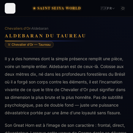
★ SAINT SEIYA WORLD
🇫🇷
FR
Chevaliers d'Or
›
Aldebaran
ALDEBARAN DU TAUREAU
♉ Chevalier d'Or — Taureau
Il y a des hommes dont la simple présence remplit une pièce,
voire un temple entier. Aldebaran est de ceux-là. Colosse aux
deux mètres dix, né dans les profondeurs forestières du Brésil
où il a forgé son corps contre les éléments, il est l'incarnation
vivante de ce que le titre de Chevalier d'Or peut signifier dans
sa dimension la plus brute et la plus honnête. Pas de subtilité
psychologique, pas de double fond — juste une puissance
dévastatrice portée par une âme d'une loyauté sans fissure.
Son Great Horn est à l'image de son caractère : frontal, direct,
dévastateur. Lorsque cette vague de Cosmo dorée se déverse