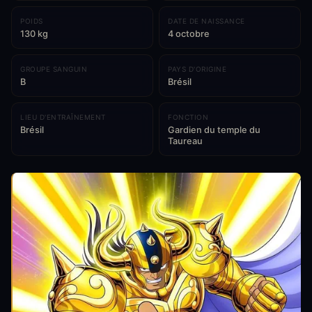
POIDS
DATE DE NAISSANCE
130 kg
4 octobre
GROUPE SANGUIN
PAYS D'ORIGINE
B
Brésil
LIEU D'ENTRAÎNEMENT
FONCTION
Brésil
Gardien du temple du
Taureau