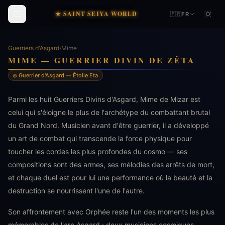
★ SAINT SEIYA WORLD
🇫🇷
FR
Guerriers d'Asgard
›
Mime
MIME — GUERRIER DIVIN DE ZÊTA
❄️ Guerrier d'Asgard — Étoile Eta
Parmi les huit Guerriers Divins d'Asgard, Mime de Mizar est
celui qui s'éloigne le plus de l'archétype du combattant brutal
du Grand Nord. Musicien avant d'être guerrier, il a développé
un art de combat qui transcende la force physique pour
toucher les cordes les plus profondes du cosmo — ses
compositions sont des armes, ses mélodies des arrêts de mort,
et chaque duel est pour lui une performance où la beauté et la
destruction se nourrissent l'une de l'autre.
Son affrontement avec Orphée reste l'un des moments les plus
mémorables de l'arc Asgard : deux musiciens cosmiques,