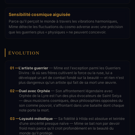
Sensibilité cosmique aiguisée
Parce qu'il perçoit le monde à travers les vibrations harmoniques,
Mime détecte les fluctuations du cosmo adverse avec une précision
que les guerriers plus « physiques » ne peuvent concevoir.
ÉVOLUTION
01 —
L'artiste guerrier
— Mime est l'exception parmi les Guerriers
Divins : là où ses frères cultivent la force ou la ruse, lui a
développé un art de combat fondé sur la beauté — et rien n'est
plus dangereux qu'un artiste qui fait de sa mort une œuvre.
02 —
Duel avec Orphée
— Son affrontement légendaire avec
Orphée de la Lyre est l'un des plus évocateurs de Saint Seiya
— deux musiciens cosmiques, deux philosophies opposées du
son comme pouvoir, s'affrontant dans une bataille dont chaque
note porte la mort.
03 —
Loyauté mélodique
— Sa fidélité à Hilda est absolue et teintée
d'une sincérité presque naïve — Mime se bat non par devoir
froid mais parce qu'il croit profondément en la beauté du
monde qu'il protège.