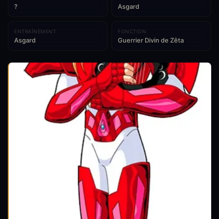
?
Asgard
ENTRAÎNEMENT
FONCTION
Asgard
Guerrier Divin de Zêta