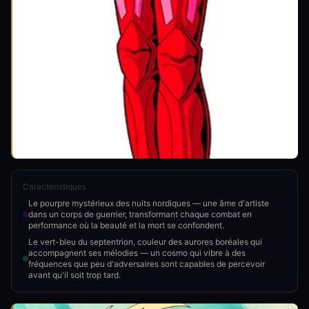
Caractéristiques
Le pourpre mystérieux des nuits nordiques — une âme d'artiste
dans un corps de guerrier, transformant chaque combat en
performance où la beauté et la mort se confondent.
Le vert-bleu du septentrion, couleur des aurores boréales qui
accompagnent ses mélodies — un cosmo qui vibre à des
fréquences que peu d'adversaires sont capables de percevoir
avant qu'il soit trop tard.