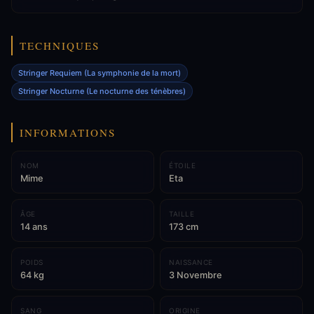
TECHNIQUES
Stringer Requiem (La symphonie de la mort)
Stringer Nocturne (Le nocturne des ténèbres)
INFORMATIONS
NOM
ÉTOILE
Mime
Eta
ÂGE
TAILLE
14 ans
173 cm
POIDS
NAISSANCE
64 kg
3 Novembre
SANG
ORIGINE