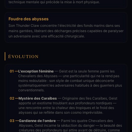
technique mentale qui précède la mise à mort physique.
Foudre des abysses
Son Thunder Claw concentre l'électricité des fonds marins dans ses
mains gantées, libérant des décharges précises capables de paralyser
un adversaire avec une efficacité chirurgicale.
ÉVOLUTION
01 —
L'exception féminine
— Geist est la seule femme parmi les
Chevaliers des Abysses — une particularité qui ne la rend pas
moins redoutable : son style de combat unique déconcerte
systématiquement les adversaires habitués à des guerriers plus
conventionnels.
02 —
Mystère des Caraïbes
— Originaire des îles Caraïbes, Geist
apporte un exotisme troublant aux profondeurs nordiques —
une rencontre entre la chaleur des tropiques et le froid des
abysses qui se reflète dans son cosmo imprévisible.
03 —
Gardienne de l'ombre
— Parmi les quatre Chevaliers des
Abysses, Geist incarne la séduction du danger — la beauté des
créatures des profondeurs qui attire avant de détruire, comme