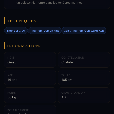
un poisson-lanterne dans les ténèbres marines.
TECHNIQUES
Thunder Claw
Phantom Demon Fist
Geist Phantom Gen Waku Ken
INFORMATIONS
NOM
CONSTELLATION
Geist
Crotale
ÂGE
TAILLE
14 ans
165 cm
POIDS
GROUPE SANGUIN
50 kg
AB
PAYS D'ORIGINE