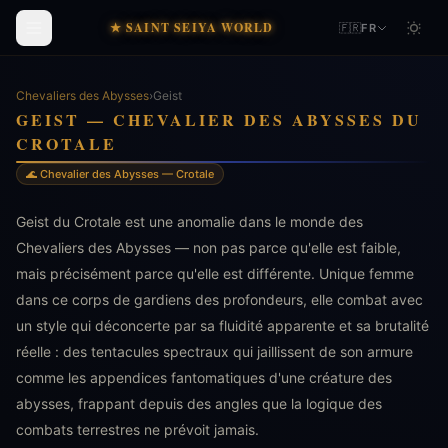
★ SAINT SEIYA WORLD
🇫🇷
FR
Chevaliers des Abysses
›
Geist
GEIST — CHEVALIER DES ABYSSES DU
CROTALE
🌊 Chevalier des Abysses — Crotale
Geist du Crotale est une anomalie dans le monde des
Chevaliers des Abysses — non pas parce qu'elle est faible,
mais précisément parce qu'elle est différente. Unique femme
dans ce corps de gardiens des profondeurs, elle combat avec
un style qui déconcerte par sa fluidité apparente et sa brutalité
réelle : des tentacules spectraux qui jaillissent de son armure
comme les appendices fantomatiques d'une créature des
abysses, frappant depuis des angles que la logique des
combats terrestres ne prévoit jamais.