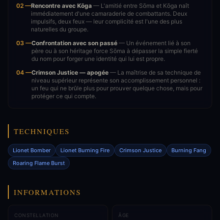
02 —
Rencontre avec Kōga
— L'amitié entre Sōma et Kōga naît
immédiatement d'une camaraderie de combattants. Deux
impulsifs, deux feux — leur complicité est l'une des plus
naturelles du groupe.
03 —
Confrontation avec son passé
— Un événement lié à son
père ou à son héritage force Sōma à dépasser la simple fierté
du nom pour forger une identité qui lui est propre.
04 —
Crimson Justice — apogée
— La maîtrise de sa technique de
niveau supérieur représente son accomplissement personnel :
un feu qui ne brûle plus pour prouver quelque chose, mais pour
protéger ce qui compte.
TECHNIQUES
Lionet Bomber
Lionet Burning Fire
Crimson Justice
Burning Fang
Roaring Flame Burst
INFORMATIONS
CONSTELLATION
ÂGE