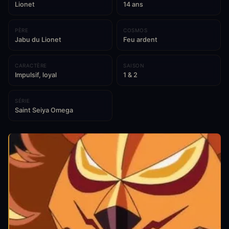
Lionet
14 ans
PÈRE
COSMOS
Jabu du Lionet
Feu ardent
CARACTÈRE
SAISON
Impulsif, loyal
1 & 2
SÉRIE
Saint Seiya Omega