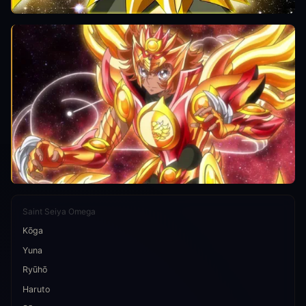
Saint Seiya Omega
Kōga
Yuna
Ryūhō
Haruto