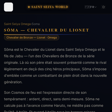
★ SAINT SEIYA WORLD
🇫🇷
FR
Saint Seiya Omega
›
Soma
SŌMA — CHEVALIER DU LIONET
Chevalier de Bronze — Lionet · Omega
Sōma est le Chevalier du Lionet dans Saint Seiya Omega et le
fils de Jabu — l'un des Chevaliers de Bronze de la série
originale. Là où son père était souvent présenté comme le rival
légèrement en deçà des cinq héros principaux, Sōma s'impose
d'emblée comme un combattant de plein droit dans la nouvelle
génération.
Son Cosmos de feu est l'expression directe de son
tempérament : ardent, direct, sans demi-mesure. Sōma ne
calcule pas à l'avance comme Haruto, ne médite pas comme
Ryūhō. Il brûle. Et quand il brûle pour les bonnes raisons —