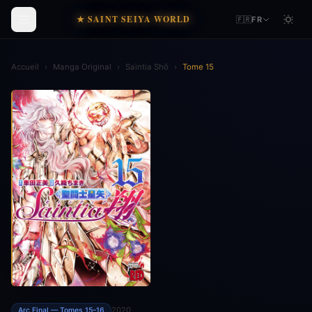
★ SAINT SEIYA WORLD
🇫🇷
FR
Accueil
›
Manga Original
›
Saintia Shō
›
Tome 15
2020
Arc Final — Tomes 15–16