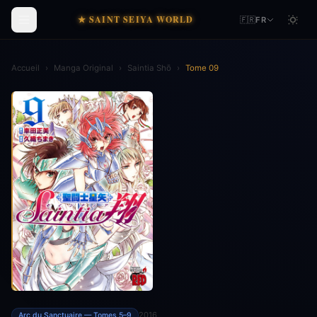
★ SAINT SEIYA WORLD
🇫🇷
FR
Accueil
›
Manga Original
›
Saintia Shō
›
Tome 09
2016
Arc du Sanctuaire — Tomes 5–9