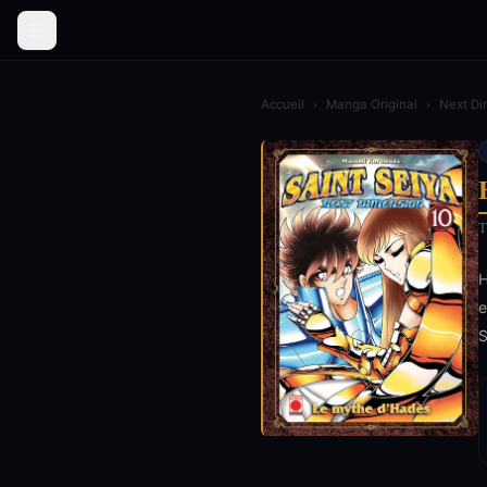
Accueil
›
Manga Original
›
Next Di
T
H
e
S