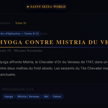
★ SAINT SEIYA WORLD
mension
›
Tome 10
2016
Arc d'Ophiuchus — Tomes 8–13
HYOGA CONTRE MISTRIA DU V
ome 10 · Masami Kurumada
yoga affronte Mistria, le Chevalier d'Or du Verseau de 1747, dans un
ntre deux maîtres du froid absolu. Les serpents du 13e Chevalier mau
anctuaire.
PERSONNAGES CLÉS
Hyoga
Mistria / Verseau
Ikki
Kaiser