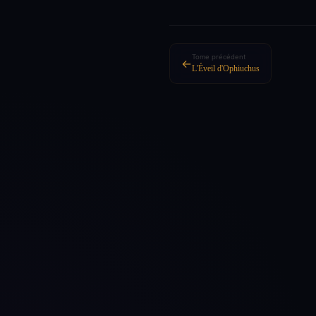
Tome précédent
←
L'Éveil d'Ophiuchus