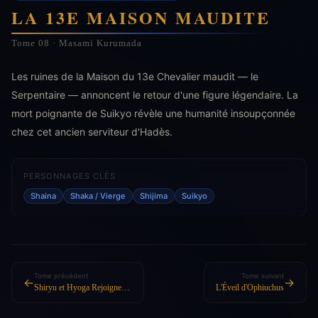
LA 13E MAISON MAUDITE
Tome 08 · Masami Kurumada
Les ruines de la Maison du 13e Chevalier maudit — le
Serpentaire — annoncent le retour d'une figure légendaire. La
mort poignante de Suikyo révèle une humanité insoupçonnée
chez cet ancien serviteur d'Hadès.
PERSONNAGES CLÉS
Shaina
Shaka / Vierge
Shijima
Suikyo
Tome précédent
Tome suivant
←
→
Shiryu et Hyoga Rejoignent le Passé
L'Éveil d'Ophiuchus