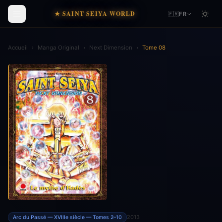
★ SAINT SEIYA WORLD
🇫🇷
FR
Accueil
›
Manga Original
›
Next Dimension
›
Tome 08
2013
Arc du Passé — XVIIIe siècle — Tomes 2–10