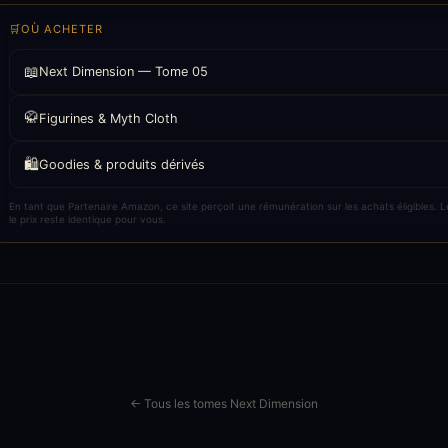
🛒
OÙ ACHETER
📖
Next Dimension — Tome 05
🥋
Figurines & Myth Cloth
🛍️
Goodies & produits dérivés
En tant que Partenaire Amazon, ce site perçoit une rémunération sur les achats éligibles. Les 
le prix reste identique pour vous.
← Tous les tomes Next Dimension