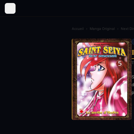
Accueil
›
Manga Original
›
Next Di
T
S
d
p