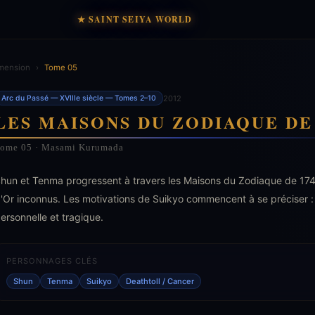
★ SAINT SEIYA WORLD
mension
›
Tome 05
2012
Arc du Passé — XVIIIe siècle — Tomes 2–10
LES MAISONS DU ZODIAQUE DE 
ome 05 · Masami Kurumada
hun et Tenma progressent à travers les Maisons du Zodiaque de 1747
'Or inconnus. Les motivations de Suikyo commencent à se préciser : 
ersonnelle et tragique.
PERSONNAGES CLÉS
Shun
Tenma
Suikyo
Deathtoll / Cancer