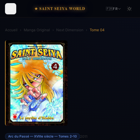
★ SAINT SEIYA WORLD
🇫🇷
FR
Accueil
›
Manga Original
›
Next Dimension
›
Tome 04
2011
Arc du Passé — XVIIIe siècle — Tomes 2–10