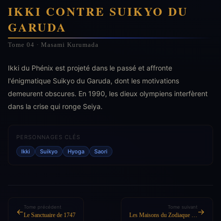
IKKI CONTRE SUIKYO DU
GARUDA
Tome 04 · Masami Kurumada
Ikki du Phénix est projeté dans le passé et affronte
l'énigmatique Suikyo du Garuda, dont les motivations
demeurent obscures. En 1990, les dieux olympiens interfèrent
dans la crise qui ronge Seiya.
PERSONNAGES CLÉS
Ikki
Suikyo
Hyoga
Saori
Tome précédent
Tome suivant
←
→
Le Sanctuaire de 1747
Les Maisons du Zodiaque de 1747