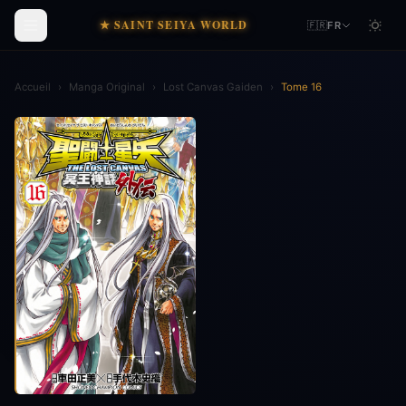
★ SAINT SEIYA WORLD
🇫🇷
FR
Accueil
›
Manga Original
›
Lost Canvas Gaiden
›
Tome 16