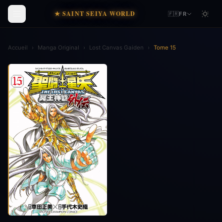
★ SAINT SEIYA WORLD
🇫🇷
FR
Accueil
›
Manga Original
›
Lost Canvas Gaiden
›
Tome 15