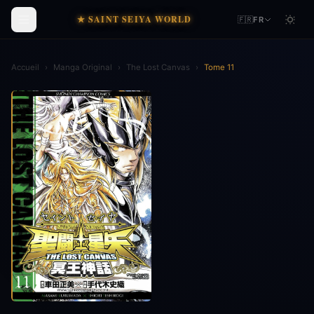
★ SAINT SEIYA WORLD
🇫🇷
FR
Accueil
›
Manga Original
›
The Lost Canvas
›
Tome 11