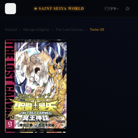
★ SAINT SEIYA WORLD
🇫🇷
FR
Accueil
›
Manga Original
›
The Lost Canvas
›
Tome 09