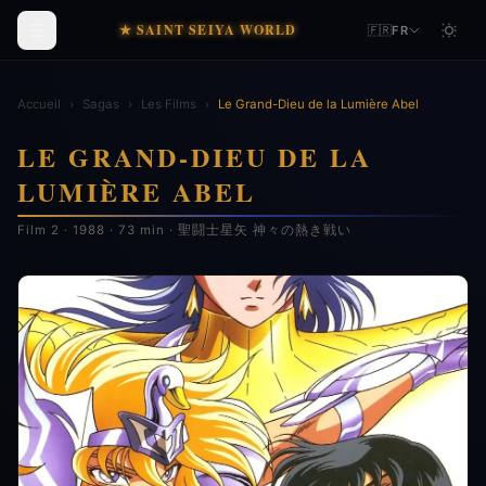
★ SAINT SEIYA WORLD
🇫🇷
FR
Accueil
›
Sagas
›
Les Films
›
Le Grand-Dieu de la Lumière Abel
LE GRAND-DIEU DE LA
LUMIÈRE ABEL
Film 2 · 1988 · 73 min · 聖闘士星矢 神々の熱き戦い