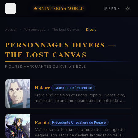
★ SAINT SEIYA WORLD
🇫🇷
FR
Accueil
›
Personnages
›
The Lost Canvas
›
Divers
PERSONNAGES DIVERS —
THE LOST CANVAS
FIGURES MARQUANTES DU XVIIIe SIÈCLE
Hakurei
Grand Pope / Exorciste
Frère aîné de Shion et Grand Pope du Sanctuaire,
maître de l'exorcisme cosmique et mentor de la
génération des Chevaliers du XVIIIe siècle.
Partita
Précédente Chevalière de Pégase
Maîtresse de Tenma et porteuse de l'héritage de
Pégase, son sacrifice devient la fondation de la