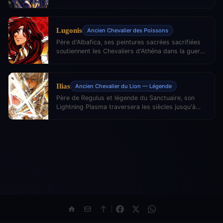
détermination du héros.
Lugonis
Ancien Chevalier des Poissons
Père d'Albafica, ses peintures sacrées sacrifiées
soutiennent les Chevaliers d'Athéna dans la guerre
contre Hadès.
Ilias
Ancien Chevalier du Lion — Légende
Père de Regulus et légende du Sanctuaire, son
Lightning Plasma traversera les siècles jusqu'à
son fils et successeur.