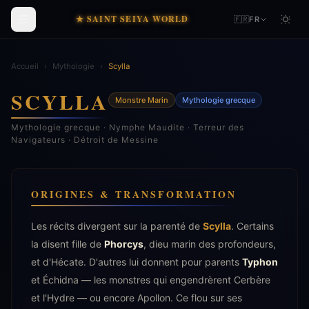
★ SAINT SEIYA WORLD
🇫🇷
FR
Accueil
›
Mythologie
›
Scylla
SCYLLA
Monstre Marin
Mythologie grecque
Mythologie grecque · Nymphe Maudite · Terreur des
Navigateurs · Détroit de Messine
ORIGINES & TRANSFORMATION
Les récits divergent sur la parenté de
Scylla
. Certains
la disent fille de
Phorcys
, dieu marin des profondeurs,
et d'Hécate. D'autres lui donnent pour parents
Typhon
et Échidna — les monstres qui engendrèrent Cerbère
et l'Hydre — ou encore Apollon. Ce flou sur ses