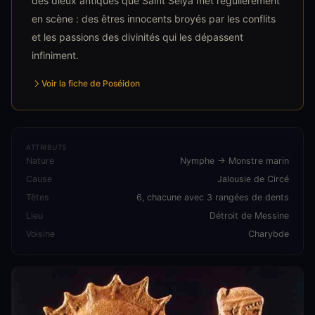
des dieux antiques que Saint Seiya met régulièrement
en scène : des êtres innocents broyés par les conflits
et les passions des divinités qui les dépassent
infiniment.
Voir la fiche de Poséidon
ATTRIBUTS
Nature
Nymphe → Monstre marin
Cause
Jalousie de Circé
Têtes
6, chacune avec 3 rangées de dents
Lieu
Détroit de Messine
Voisine
Charybde