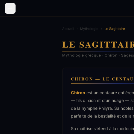
Accueil
›
Mythologie
›
Le Sagittaire
LE SAGITTAI
Mythologie grecque · Chiron · Sages
CHIRON — LE CENTAU
Chiron
est un centaure entièrem
— fils d'Ixion et d'un nuage — so
de la nymphe Philyra. Sa noblesse
parfaite de la bestialité et de la
Sa maîtrise s'étend à la médecine,