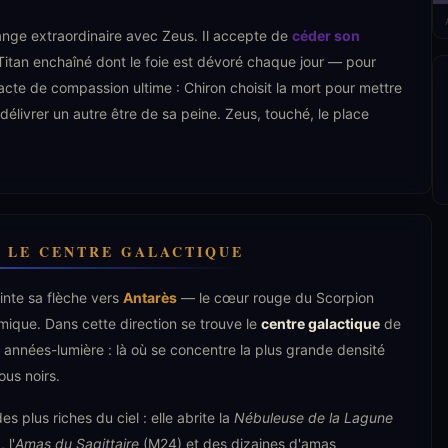
hange extraordinaire avec Zeus. Il accepte de
céder son
itan enchaîné dont le foie est dévoré chaque jour — pour
n acte de compassion ultime : Chiron choisit la mort pour mettre
délivrer un autre être de sa peine. Zeus, touché, le place
 LE CENTRE GALACTIQUE
ointe sa flèche vers
Antarès
— le cœur rouge du Scorpion
ique. Dans cette direction se trouve le
centre galactique
de
 années-lumière : là où se concentre la plus grande densité
ous noirs.
s plus riches du ciel : elle abrite la
Nébuleuse de la Lagune
 l'
Amas du Sagittaire
(M24) et des dizaines d'amas