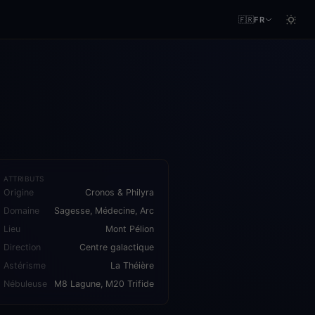
🇫🇷
FR
ATTRIBUTS
Origine
Cronos & Philyra
Domaine
Sagesse, Médecine, Arc
Lieu
Mont Pélion
Direction
Centre galactique
Astérisme
La Théière
Nébuleuse
M8 Lagune, M20 Trifide