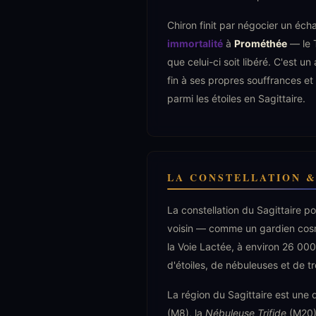
Chiron finit par négocier un éc
immortalité
à
Prométhée
— le T
que celui-ci soit libéré. C'est u
fin à ses propres souffrances et 
parmi les étoiles en Sagittaire.
LA CONSTELLATION &
La constellation du Sagittaire p
voisin — comme un gardien cosm
la Voie Lactée, à environ 26 000
d'étoiles, de nébuleuses et de tr
La région du Sagittaire est une de
(M8), la
Nébuleuse Trifide
(M20),