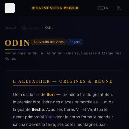
★ SAINT SEIYA WORLD
🇫🇷
FR
Accueil
›
Mythologie
›
Odin
ODIN
Souverain des Ases
Asgard
Mythologie nordique · Allfather · Guerre, Sagesse & Magie des
Runes
L'ALLFATHER — ORIGINES & RÈGNE
Odin est le fils de
Borr
— lui-même fils du géant Búri,
le premier être libéré des glaces primordiales — et de
la géante
Bestla
. Avec ses frères Vili et Vé, il tua le
géant primordial
Ymir
dont le corps forma le monde :
sa chair devint la terre, ses os les montagnes, son