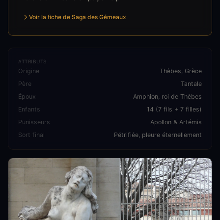
Voir la fiche de Saga des Gémeaux
ATTRIBUTS
Origine
Thèbes, Grèce
Père
Tantale
Époux
Amphion, roi de Thèbes
Enfants
14 (7 fils + 7 filles)
Punisseurs
Apollon & Artémis
Sort final
Pétrifiée, pleure éternellement