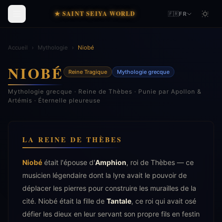
★ SAINT SEIYA WORLD
🇫🇷
FR
Accueil
›
Mythologie
›
Niobé
NIOBÉ
Reine Tragique
Mythologie grecque
Mythologie grecque · Reine de Thèbes · Punie par Apollon &
Artémis · Éternelle pleureuse
LA REINE DE THÈBES
Niobé
était l'épouse d'
Amphion
, roi de Thèbes — ce
musicien légendaire dont la lyre avait le pouvoir de
déplacer les pierres pour construire les murailles de la
cité. Niobé était la fille de
Tantale
, ce roi qui avait osé
défier les dieux en leur servant son propre fils en festin