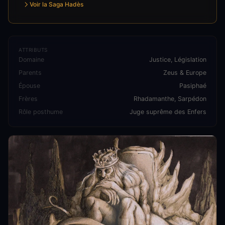
Voir la Saga Hadès
ATTRIBUTS
Domaine
Justice, Législation
Parents
Zeus & Europe
Épouse
Pasiphaé
Frères
Rhadamanthe, Sarpédon
Rôle posthume
Juge suprême des Enfers