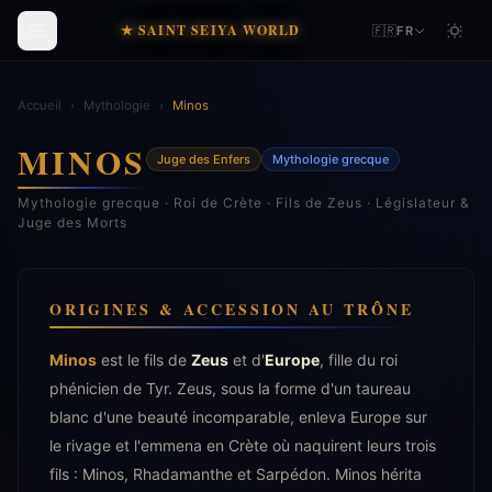
★ SAINT SEIYA WORLD
🇫🇷
FR
Accueil
›
Mythologie
›
Minos
MINOS
Juge des Enfers
Mythologie grecque
Mythologie grecque · Roi de Crète · Fils de Zeus · Législateur &
Juge des Morts
ORIGINES & ACCESSION AU TRÔNE
Minos
est le fils de
Zeus
et d'
Europe
, fille du roi
phénicien de Tyr. Zeus, sous la forme d'un taureau
blanc d'une beauté incomparable, enleva Europe sur
le rivage et l'emmena en Crète où naquirent leurs trois
fils : Minos, Rhadamanthe et Sarpédon. Minos hérita