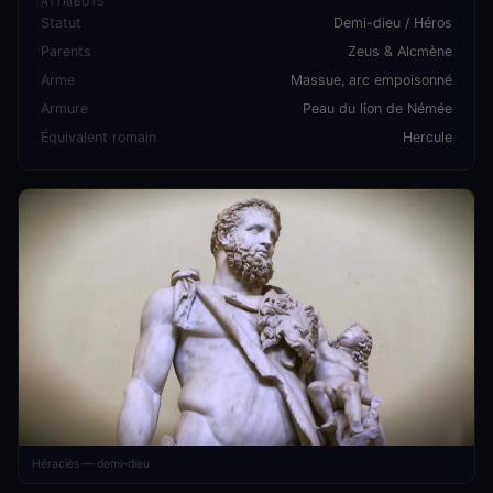
ATTRIBUTS
Statut
Demi-dieu / Héros
Parents
Zeus & Alcmène
Arme
Massue, arc empoisonné
Armure
Peau du lion de Némée
Équivalent romain
Hercule
Héraclès — demi-dieu