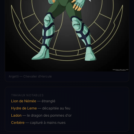
Argetti — Chevalier d'Hercule
TRAVAUX NOTABLES
Lion de Némée
— étranglé
Hydre de Lerne
— décapitée au feu
Ladon
— le dragon des pommes d'or
Cerbère
— capturé à mains nues