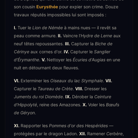
son cousin
Eurysthée
pour expier son crime. Douze
travaux réputés impossibles lui sont imposés :
I.
Tuer le
Lion de Némée
à mains nues — il revêt sa
peau comme armure.
II.
Vaincre l'
Hydre de Lerne
aux
neuf têtes repoussantes.
III.
Capturer la
Biche de
Cérinye
aux cornes d'or.
IV.
Capturer le
Sanglier
d'Érymanthe
.
V.
Nettoyer les
Écuries d'Augias
en une
nuit en détournant deux fleuves.
VI.
Exterminer les
Oiseaux du lac Stymphale
.
VII.
Capturer le
Taureau de Crète
.
VIII.
Dresser les
Juments du roi Diomède
.
IX.
Dérober la
Ceinture
d'Hippolyté
, reine des Amazones.
X.
Voler les
Bœufs
de Géryon
.
XI.
Rapporter les
Pommes d'or des Hespérides
—
protégées par le dragon Ladon.
XII.
Ramener
Cerbère
,