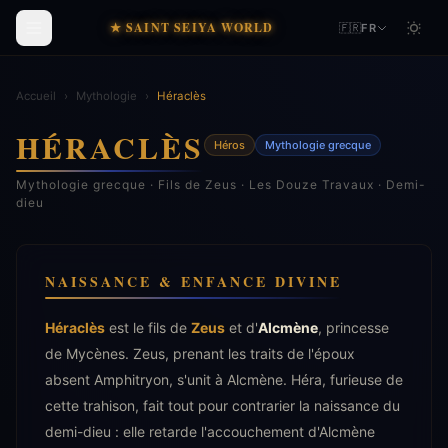
★ SAINT SEIYA WORLD
🇫🇷
FR
Accueil
›
Mythologie
›
Héraclès
HÉRACLÈS
Héros
Mythologie grecque
Mythologie grecque · Fils de Zeus · Les Douze Travaux · Demi-
dieu
NAISSANCE & ENFANCE DIVINE
Héraclès
est le fils de
Zeus
et d'
Alcmène
, princesse
de Mycènes. Zeus, prenant les traits de l'époux
absent Amphitryon, s'unit à Alcmène. Héra, furieuse de
cette trahison, fait tout pour contrarier la naissance du
demi-dieu : elle retarde l'accouchement d'Alcmène