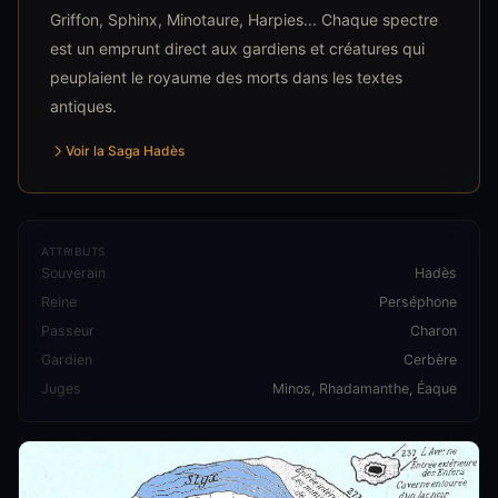
Griffon, Sphinx, Minotaure, Harpies... Chaque spectre
est un emprunt direct aux gardiens et créatures qui
peuplaient le royaume des morts dans les textes
antiques.
Voir la Saga Hadès
ATTRIBUTS
Souverain
Hadès
Reine
Perséphone
Passeur
Charon
Gardien
Cerbère
Juges
Minos, Rhadamanthe, Éaque