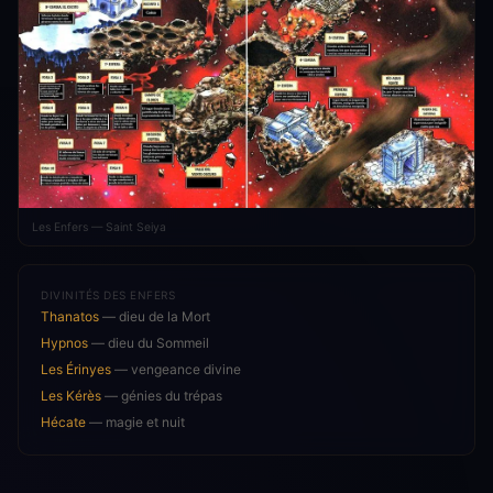
Les Enfers — Saint Seiya
DIVINITÉS DES ENFERS
Thanatos
— dieu de la Mort
Hypnos
— dieu du Sommeil
Les Érinyes
— vengeance divine
Les Kérès
— génies du trépas
Hécate
— magie et nuit