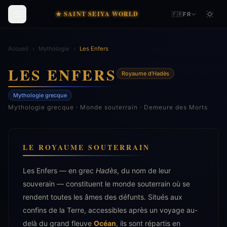
★ SAINT SEIYA WORLD
🇫🇷
FR
Accueil
›
Mythologie
›
Les Enfers
LES ENFERS
Royaume d'Hadès
Mythologie grecque
Mythologie grecque · Monde souterrain · Demeure des Morts
LE ROYAUME SOUTERRAIN
Les Enfers — en grec
Hadès
, du nom de leur
souverain — constituent le monde souterrain où se
rendent toutes les âmes des défunts. Situés aux
confins de la Terre, accessibles après un voyage au-
delà du grand fleuve
Océan
, ils sont répartis en